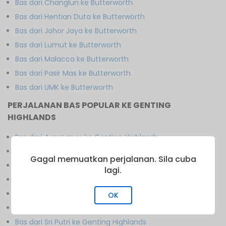
Bas dari Changlun ke Butterworth
Bas dari Hentian Duta ke Butterworth
Bas dari Johor Jaya ke Butterworth
Bas dari Lumut ke Butterworth
Bas dari Malacca ke Butterworth
Bas dari Pasir Mas ke Butterworth
Bas dari UMK ke Butterworth
PERJALANAN BAS POPULAR KE GENTING
HIGHLANDS
Bas dari Ayer Lanas ke Genting Highlands
Bas dari Cameron Highlands ke Genting Highlands
Gagal memuatkan perjalanan. Sila cuba
Bas dari Hentian Duta ke Genting Highlands
lagi.
Bas dari Kulim ke Genting Highlands
Bas dari MBKT ke Genting Highlands
OK
Bas dari Melor ke Genting Highlands
Bas dari Sri Putri ke Genting Highlands