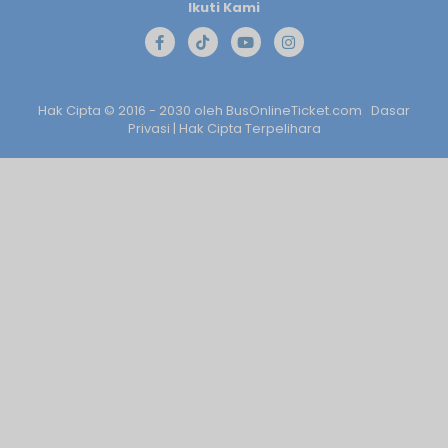
Ikuti Kami
Hak Cipta © 2016 - 2030 oleh
BusOnlineTicket.com
Dasar
Privasi
| Hak Cipta Terpelihara