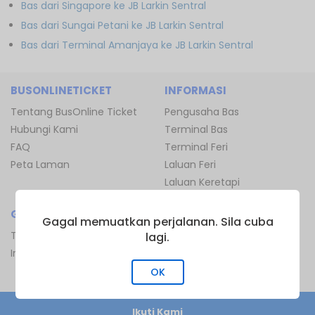
Bas dari Singapore ke JB Larkin Sentral
Bas dari Sungai Petani ke JB Larkin Sentral
Bas dari Terminal Amanjaya ke JB Larkin Sentral
BUSONLINETICKET
INFORMASI
Tentang BusOnline Ticket
Pengusaha Bas
Hubungi Kami
Terminal Bas
FAQ
Terminal Feri
Peta Laman
Laluan Feri
Laluan Keretapi
GLOBAL
SERTAI KAMI
Gagal memuatkan perjalanan. Sila cuba
Thailand
Program Affiliate
lagi.
Indonesia
Ejen Prabayar
Daftar sebagai Operator
OK
Ikuti Kami