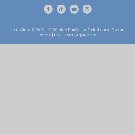
Hak Cipta © 2016 - 2030 oleh
BusOnlineTicket.com
Dasar
Privasi
| Hak Cipta Terpelihara