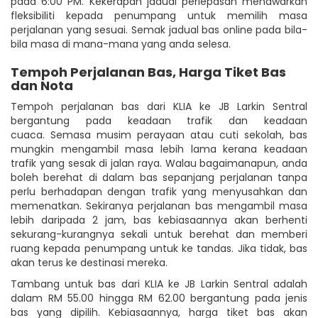
pada 6:00 PM. Kekerapan jadual perlepasan menawarkan
fleksibiliti kepada penumpang untuk memilih masa
perjalanan yang sesuai. Semak jadual bas online pada bila-
bila masa di mana-mana yang anda selesa.
Tempoh Perjalanan Bas, Harga Tiket Bas
dan Nota
Tempoh perjalanan bas dari KLIA ke JB Larkin Sentral
bergantung pada keadaan trafik dan keadaan
cuaca. Semasa musim perayaan atau cuti sekolah, bas
mungkin mengambil masa lebih lama kerana keadaan
trafik yang sesak di jalan raya. Walau bagaimanapun, anda
boleh berehat di dalam bas sepanjang perjalanan tanpa
perlu berhadapan dengan trafik yang menyusahkan dan
memenatkan. Sekiranya perjalanan bas mengambil masa
lebih daripada 2 jam, bas kebiasaannya akan berhenti
sekurang-kurangnya sekali untuk berehat dan memberi
ruang kepada penumpang untuk ke tandas. Jika tidak, bas
akan terus ke destinasi mereka.
Tambang untuk bas dari KLIA ke JB Larkin Sentral adalah
dalam RM 55.00 hingga RM 62.00 bergantung pada jenis
bas yang dipilih. Kebiasaannya, harga tiket bas akan