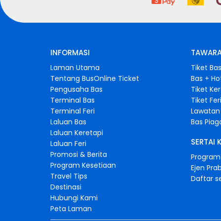
INFORMASI
TAWARA
Laman Utama
Tiket Ba
Tentang BusOnline Ticket
Bas + Ho
Pengusaha Bas
Tiket Ke
Terminal Bas
Tiket Fer
Terminal Feri
Lawatan 
Laluan Bas
Bas Pia
Laluan Keretapi
SERTAI 
Laluan Feri
Promosi & Berita
Program 
Program Kesetiaan
Ejen Pra
Travel Tips
Daftar s
Destinasi
Hubungi Kami
Peta Laman