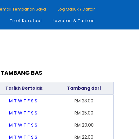
emak Tempahan Saya
Log Masuk / Daftar
Tiket Keretapi
Lawatan & Tarikan
N TAMBANG BAS
Tarikh Bertolak
Tambang dari
M
T
W
T
F
S
S
RM
23.00
M
T
W
T
F
S
S
RM
25.00
M
T
W
T
F
S
S
RM
20.00
M
T
W
T
F
S
S
RM
22.00