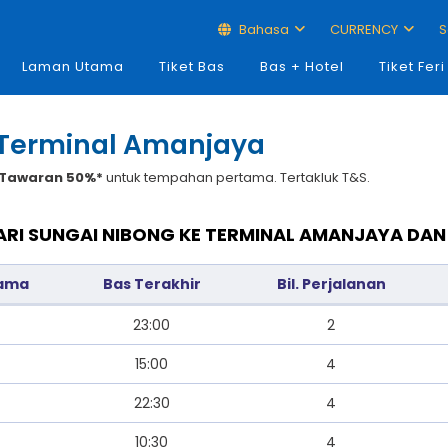
Bahasa
CURRENCY
S
Laman Utama
Tiket Bas
Bas + Hotel
Tiket Feri
e Terminal Amanjaya
Tawaran 50%*
untuk tempahan pertama. Tertakluk T&S.
ARI SUNGAI NIBONG KE TERMINAL AMANJAYA DA
tama
Bas Terakhir
Bil. Perjalanan
23:00
2
15:00
4
22:30
4
10:30
4