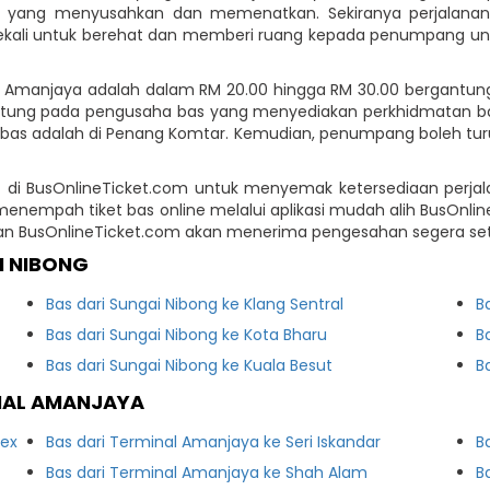
ik yang menyusahkan dan memenatkan. Sekiranya perjalana
kali untuk berehat dan memberi ruang kepada penumpang untuk k
 Amanjaya adalah dalam RM 20.00 hingga RM 30.00 bergantung
tung pada pengusaha bas yang menyediakan perkhidmatan bas 
bas adalah di Penang Komtar. Kemudian, penumpang boleh turu
 di BusOnlineTicket.com untuk menyemak ketersediaan perjal
enempah tiket bas online melalui aplikasi mudah alih BusOnli
n BusOnlineTicket.com akan menerima pengesahan segera set
I NIBONG
Bas dari Sungai Nibong ke Klang Sentral
B
Bas dari Sungai Nibong ke Kota Bharu
B
Bas dari Sungai Nibong ke Kuala Besut
B
NAL AMANJAYA
lex
Bas dari Terminal Amanjaya ke Seri Iskandar
B
Bas dari Terminal Amanjaya ke Shah Alam
B