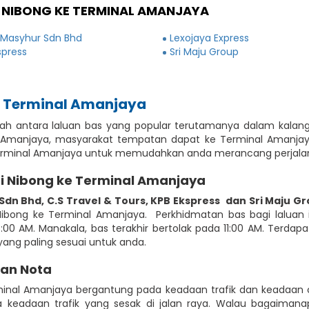
 NIBONG KE TERMINAL AMANJAYA
 Masyhur Sdn Bhd
Lexojaya Express
spress
Sri Maju Group
e Terminal Amanjaya
alah antara laluan bas yang popular terutamanya dalam kala
l Amanjaya, masyarakat tempatan dapat ke Terminal Amanjay
 Terminal Amanjaya untuk memudahkan anda merancang perjalan
i Nibong ke Terminal Amanjaya
 Sdn Bhd
,
C.S Travel & Tours
,
KPB Ekspress
dan Sri Maju G
bong ke Terminal Amanjaya. Perkhidmatan bas bagi laluan in
0 AM. Manakala, bas terakhir bertolak pada 11:00 AM. Terdapat 
ang paling sesuai untuk anda.
dan Nota
minal Amanjaya bergantung pada keadaan trafik dan keadaan
keadaan trafik yang sesak di jalan raya. Walau bagaimana