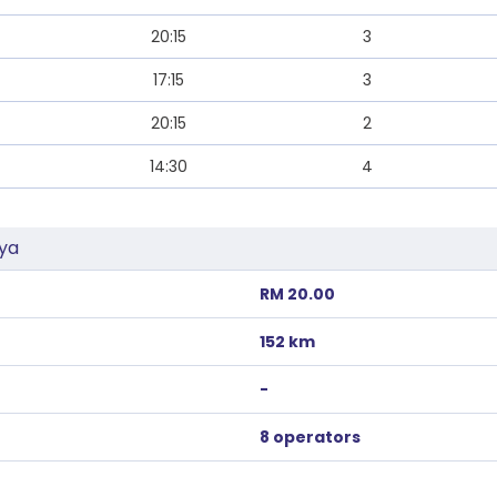
20:15
3
17:15
3
20:15
2
14:30
4
aya
RM 20.00
152 km
-
8 operators