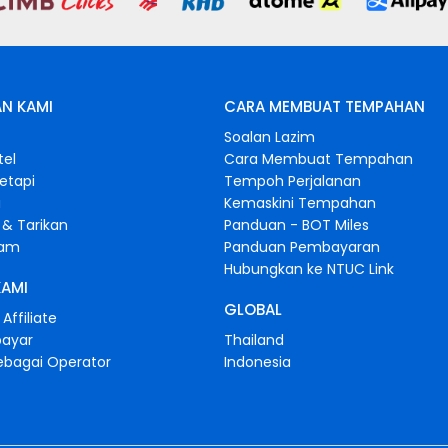
N KAMI
CARA MEMBUAT TEMPAHAN
s
Soalan Lazim
tel
Cara Membuat Tempahan
retapi
Tempoh Perjalanan
i
Kemaskini Tempahan
& Tarikan
Panduan - BOT Miles
gam
Panduan Pembayaran
Hubungkan ke NTUC Link
KAMI
GLOBAL
Affiliate
bayar
Thailand
ebagai Operator
Indonesia