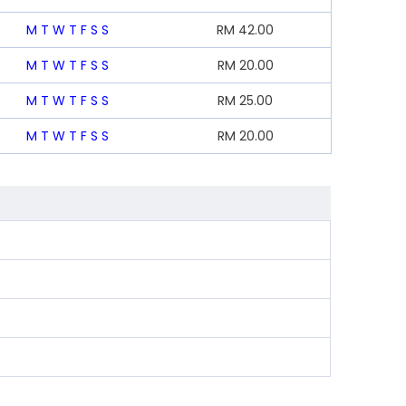
M
T
W
T
F
S
S
RM
42.00
M
T
W
T
F
S
S
RM
20.00
M
T
W
T
F
S
S
RM
25.00
M
T
W
T
F
S
S
RM
20.00