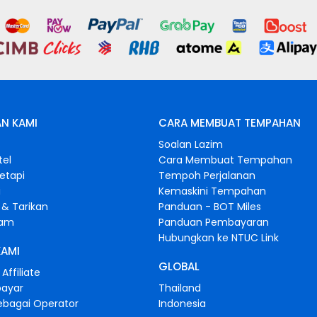
N KAMI
CARA MEMBUAT TEMPAHAN
s
Soalan Lazim
tel
Cara Membuat Tempahan
retapi
Tempoh Perjalanan
i
Kemaskini Tempahan
& Tarikan
Panduan - BOT Miles
gam
Panduan Pembayaran
Hubungkan ke NTUC Link
KAMI
GLOBAL
Affiliate
bayar
Thailand
ebagai Operator
Indonesia