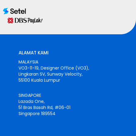
ALAMAT KAMI
MALAYSIA
VO3-11-19, Designer Office (VO3),
Lingkaran SV, Sunway Velocity,
55100 Kuala Lumpur
SINGAPORE
Lazada One,
51 Bras Basah Rd, #06-01
Singapore 189554