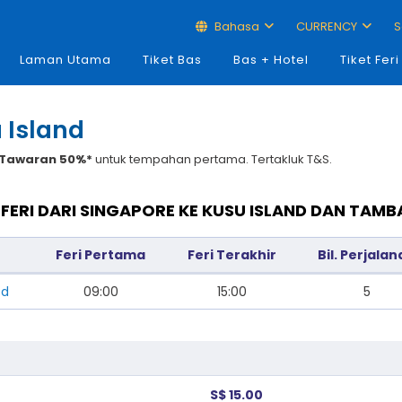
Bahasa
CURRENCY
S
Laman Utama
Tiket Bas
Bas + Hotel
Tiket Feri
 Island
Tawaran 50%*
untuk tempahan pertama. Tertakluk T&S.
FERI DARI SINGAPORE KE KUSU ISLAND DAN TAMB
Feri Pertama
Feri Terakhir
Bil. Perjala
td
09:00
15:00
5
S$ 15.00