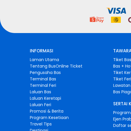
INFORMASI
TAWARA
Laman Utama
Tiket Ba
Tentang BusOnline Ticket
Bas + Ho
Pengusaha Bas
Tiket Ke
Terminal Bas
Tiket Fer
Terminal Feri
Lawatan 
Laluan Bas
Bas Pia
Laluan Keretapi
SERTAI 
Laluan Feri
Promosi & Berita
Program 
Program Kesetiaan
Ejen Pra
Travel Tips
Daftar s
Destinasi