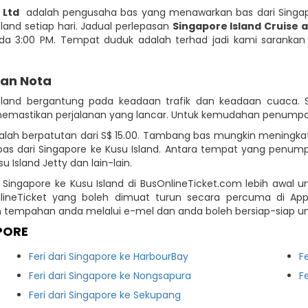
 Ltd
adalah pengusaha bas yang menawarkan bas dari Singap
sland setiap hari. Jadual perlepasan
Singapore Island Cruise a
pada 3:00 PM. Tempat duduk adalah terhad jadi kami saranka
dan Nota
Island bergantung pada keadaan trafik dan keadaan cuaca.
gi memastikan perjalanan yang lancar. Untuk kemudahan penumpa
adalah berpatutan dari S$ 15.00. Tambang bas mungkin mening
 dari Singapore ke Kusu Island. Antara tempat yang penumpan
 Island Jetty dan lain-lain.
 Singapore ke Kusu Island di BusOnlineTicket.com lebih awal
OnlineTicket yang boleh dimuat turun secara percuma di A
empahan anda melalui e-mel dan anda boleh bersiap-siap un
PORE
Feri dari Singapore ke HarbourBay
F
Feri dari Singapore ke Nongsapura
F
Feri dari Singapore ke Sekupang