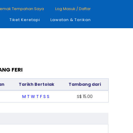
emak Tempahan Saya
Log Masuk / Daftar
Tiket Keretapi
Lawatan & Tarikan
ANG FERI
nan
Tarikh Bertolak
Tambang dari
M
T
W
T
F
S
S
S$
15.00