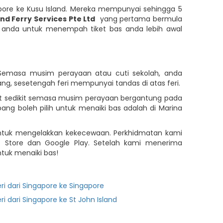
ore ke Kusu Island. Mereka mempunyai sehingga 5
nd Ferry Services Pte Ltd
yang pertama bermula
n anda untuk menempah tiket bas anda lebih awal
 Semasa musim perayaan atau cuti sekolah, anda
ng, sesetengah feri mempunyai tandas di atas feri.
kat sedikit semasa musim perayaan bergantung pada
g boleh pilih untuk menaiki bas adalah di Marina
 untuk mengelakkan kekecewaan. Perkhidmatan kami
pp Store dan Google Play. Setelah kami menerima
tuk menaiki bas!
eri dari Singapore ke Singapore
eri dari Singapore ke St John Island