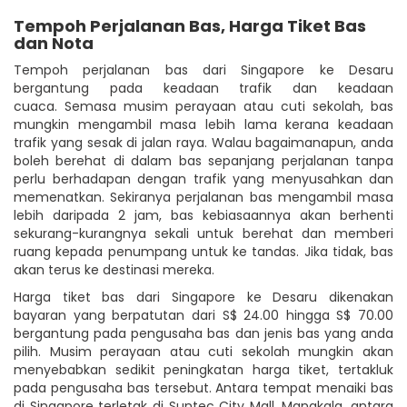
Tempoh Perjalanan Bas, Harga Tiket Bas
dan Nota
Tempoh perjalanan bas dari Singapore ke Desaru
bergantung pada keadaan trafik dan keadaan
cuaca. Semasa musim perayaan atau cuti sekolah, bas
mungkin mengambil masa lebih lama kerana keadaan
trafik yang sesak di jalan raya. Walau bagaimanapun, anda
boleh berehat di dalam bas sepanjang perjalanan tanpa
perlu berhadapan dengan trafik yang menyusahkan dan
memenatkan. Sekiranya perjalanan bas mengambil masa
lebih daripada 2 jam, bas kebiasaannya akan berhenti
sekurang-kurangnya sekali untuk berehat dan memberi
ruang kepada penumpang untuk ke tandas. Jika tidak, bas
akan terus ke destinasi mereka.
Harga tiket bas dari Singapore ke Desaru dikenakan
bayaran yang berpatutan dari S$ 24.00 hingga S$ 70.00
bergantung pada pengusaha bas dan jenis bas yang anda
pilih. Musim perayaan atau cuti sekolah mungkin akan
menyebabkan sedikit peningkatan harga tiket, tertakluk
pada pengusaha bas tersebut. Antara tempat menaiki bas
di Singapore terletak di Suntec City Mall. Manakala, antara