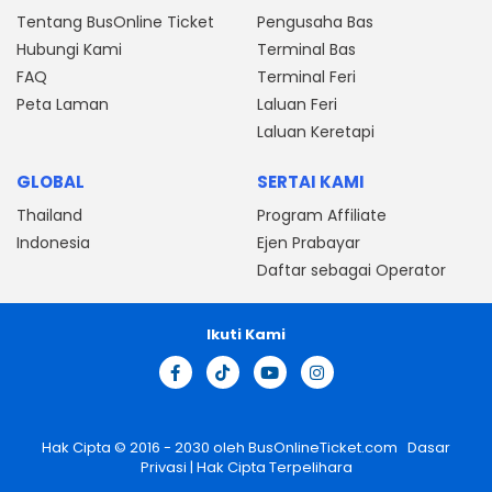
Tentang BusOnline Ticket
Pengusaha Bas
Hubungi Kami
Terminal Bas
FAQ
Terminal Feri
Peta Laman
Laluan Feri
Laluan Keretapi
GLOBAL
SERTAI KAMI
Thailand
Program Affiliate
Indonesia
Ejen Prabayar
Daftar sebagai Operator
Ikuti Kami
Hak Cipta © 2016 - 2030 oleh
BusOnlineTicket.com
Dasar
Privasi
| Hak Cipta Terpelihara