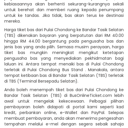
kebiasaannya akan berhenti sekurang-kurangnya sekali
untuk berehat dan memberi ruang kepada penumpang
untuk ke tandas. Jika tidak, bas akan terus ke destinasi
mereka.
Harga tiket bas dari Pulai Chondong ke Bandar Tasik Selatan
(TBS) dikenakan bayaran yang berpatutan dari RM 40.00
hingga RM 44.00 bergantung pada pengusaha bas dan
jenis bas yang anda pilih. Semasa musim perayaan, harga
tiket bas mungkin meningkat mengikut ketetapan
pengusaha bas yang menyediakan pekhidmatan bagi
laluan ini. Antara tempat menaiki bas di Pulai Chondong
terletak di Pulai Chondong Bus Stand . Manakala, antara
tempat ketibaan bas di Bandar Tasik Selatan (TBS) terletak
di TBS (Terminal Bersepadu Selatan).
Anda boleh menempah tiket bas dari Pulai Chondong ke
Bandar Tasik Selatan (TBS) di BusOnlineTicket.com lebih
awal untuk mengelak kekecewaan. Pelbagai pilihan
pembayaran boleh didapati di portal kami seperti kad
kredit, perbankan online, e-Wallet dan PayPal. Selepas
membuat pembayaran, anda akan menerima pengesahan
tempahan melalui e-mel dengan segera sebaik sahaja