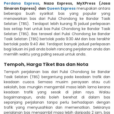
Perdana Express
,
Naza Express
,
MyXPress (Jasa
Sinaran Express)
dan
Queen Express
merupakan antara
beberapa buah syarikat bas yang popular yang
menawarkan bas dari Pulai Chondong ke Bandar Tasik
Selatan (TBS). Terdapat lebih kurang 15 jadual perlepasan
bas setiap hari untuk bas Pulai Chondong ke Bandar Tasik
Selatan (TBS). Bas terawal dari Pulai Chondong ke Bandar
Tasik Selatan (TBS) bertolak pada 9:30 AM dan bas terakhir
bertolak pada 9:40 AM. Terdapat banyak jadual perlepasan
bagi laluan ini jadi anda boleh rancang perjalanan anda dan
memilih waktu yang paling sesuai untuk anda.
Tempoh, Harga Tiket Bas dan Nota
Tempoh perjalanan bas dari Pulai Chondong ke Bandar
Tasik Selatan (TBS) bergantung pada keadaan trafik dan
keadaan cuaca. Semasa musim perayaan atau cuti
sekolah, bas mungkin mengambil masa lebih lama kerana
keadaan trafik yang sesak di jalan raya. Walau
bagaimanapun, anda boleh berehat di dalam bas
sepanjang perjalanan tanpa perlu berhadapan dengan
trafik yang menyusahkan dan memenatkan. Sekiranya
perjalanan bas mengambil masa lebih daripada 2 jam, bas