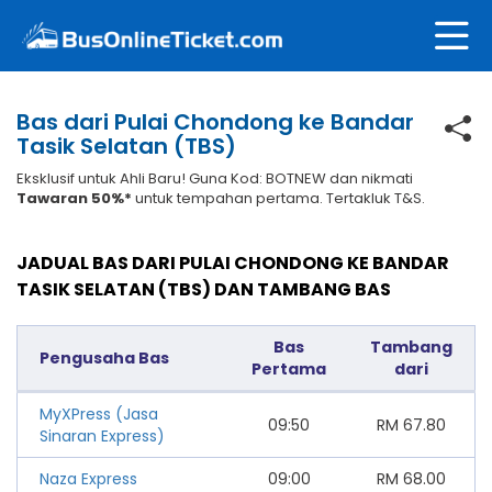
Bas dari Pulai Chondong ke Bandar
Tasik Selatan (TBS)
Eksklusif untuk Ahli Baru! Guna Kod: BOTNEW dan nikmati
Tawaran 50%*
untuk tempahan pertama. Tertakluk T&S.
JADUAL BAS DARI PULAI CHONDONG KE BANDAR
TASIK SELATAN (TBS) DAN TAMBANG BAS
Bas
Tambang
Pengusaha Bas
Pertama
dari
MyXPress (Jasa
09:50
RM
67.80
Sinaran Express)
Naza Express
09:00
RM
68.00