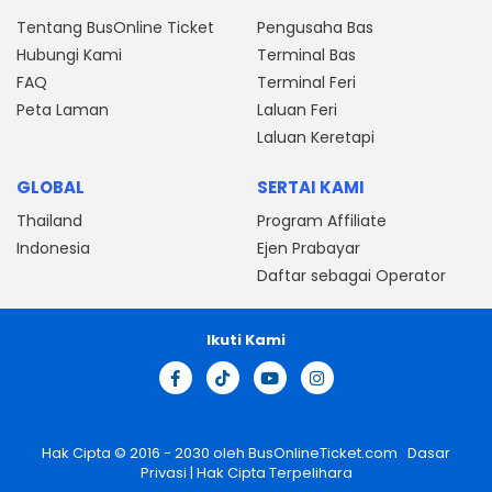
Tentang BusOnline Ticket
Pengusaha Bas
Hubungi Kami
Terminal Bas
FAQ
Terminal Feri
Peta Laman
Laluan Feri
Laluan Keretapi
GLOBAL
SERTAI KAMI
Thailand
Program Affiliate
Indonesia
Ejen Prabayar
Daftar sebagai Operator
Ikuti Kami
Hak Cipta © 2016 - 2030 oleh
BusOnlineTicket.com
Dasar
Privasi
| Hak Cipta Terpelihara