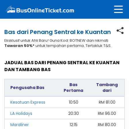
Bas dari Penang Sentral ke Kuantan
Eksklusif untuk Ahli Baru! Guna Kod: BOTNEW dan nikmati
Tawaran 50%*
untuk tempahan pertama. Tertakluk T&S.
JADUAL BAS DARI PENANG SENTRAL KE KUANTAN
DAN TAMBANG BAS
Bas
Tambang
Pengusaha Bas
Pertama
dari
Kesatuan Express
10:50
RM
81.00
LA Holidays
20:30
RM
96.00
Maraliner
12:15
RM
80.00