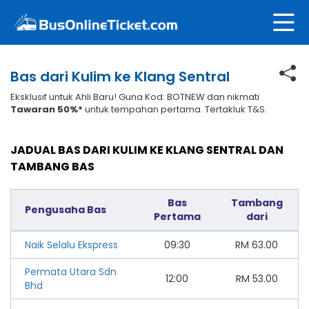
Bas dari Kulim ke Klang Sentral
Eksklusif untuk Ahli Baru! Guna Kod: BOTNEW dan nikmati
Tawaran 50%*
untuk tempahan pertama. Tertakluk T&S.
JADUAL BAS DARI KULIM KE KLANG SENTRAL DAN
TAMBANG BAS
Bas
Tambang
Pengusaha Bas
Pertama
dari
Naik Selalu Ekspress
09:30
RM
63.00
Permata Utara Sdn
12:00
RM
53.00
Bhd