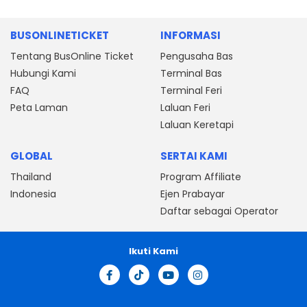
BUSONLINETICKET
INFORMASI
Tentang BusOnline Ticket
Pengusaha Bas
Hubungi Kami
Terminal Bas
FAQ
Terminal Feri
Peta Laman
Laluan Feri
Laluan Keretapi
GLOBAL
SERTAI KAMI
Thailand
Program Affiliate
Indonesia
Ejen Prabayar
Daftar sebagai Operator
Ikuti Kami