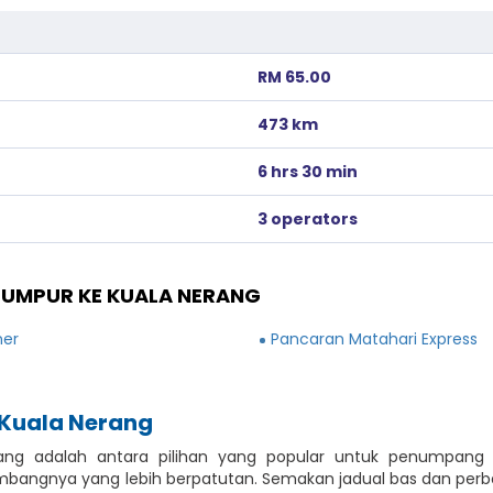
RM 65.00
473 km
6 hrs 30 min
3 operators
LUMPUR KE KUALA NERANG
ner
Pancaran Matahari Express
 Kuala Nerang
ang adalah antara pilihan yang popular untuk penumpang
bangnya yang lebih berpatutan. Semakan jadual bas dan perban