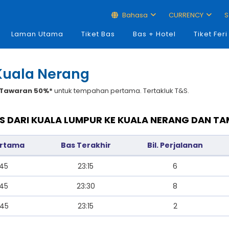
Bahasa
CURRENCY
S
Laman Utama
Tiket Bas
Bas + Hotel
Tiket Feri
Kuala Nerang
Tawaran 50%*
untuk tempahan pertama. Tertakluk T&S.
S DARI KUALA LUMPUR KE KUALA NERANG DAN T
ertama
Bas Terakhir
Bil. Perjalanan
:45
23:15
6
:45
23:30
8
:45
23:15
2