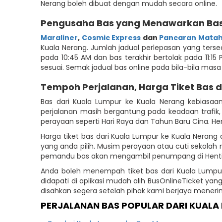
Nerang boleh dibuat dengan mudah secara online.
Pengusaha Bas yang Menawarkan Bas 
Maraliner
,
Cosmic Express
dan
Pancaran Matah
Kuala Nerang. Jumlah jadual perlepasan yang tersed
pada 10:45 AM dan bas terakhir bertolak pada 11:
sesuai. Semak jadual bas online pada bila-bila ma
Tempoh Perjalanan, Harga Tiket Bas 
Bas dari Kuala Lumpur ke Kuala Nerang kebiasa
perjalanan masih bergantung pada keadaan trafi
perayaan seperti Hari Raya dan Tahun Baru Cina. H
Harga tiket bas dari Kuala Lumpur ke Kuala Neran
yang anda pilih. Musim perayaan atau cuti sekolah
pemandu bas akan mengambil penumpang di Hentian 
Anda boleh menempah tiket bas dari Kuala Lumpur
didapati di aplikasi mudah alih BusOnlineTicket y
disahkan segera setelah pihak kami berjaya mene
PERJALANAN BAS POPULAR DARI KUALA