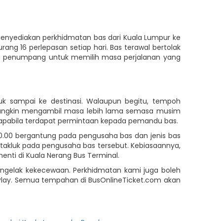
enyediakan perkhidmatan bas dari Kuala Lumpur ke
ang 16 perlepasan setiap hari. Bas terawal bertolak
pada penumpang untuk memilih masa perjalanan yang
k sampai ke destinasi. Walaupun begitu, tempoh
 mungkin mengambil masa lebih lama semasa musim
n apabila terdapat permintaan kepada pemandu bas.
70.00 bergantung pada pengusaha bas dan jenis bas
rtakluk pada pengusaha bas tersebut. Kebiasaannya,
nti di Kuala Nerang Bus Terminal.
engelak kekecewaan. Perkhidmatan kami juga boleh
e Play. Semua tempahan di BusOnlineTicket.com akan