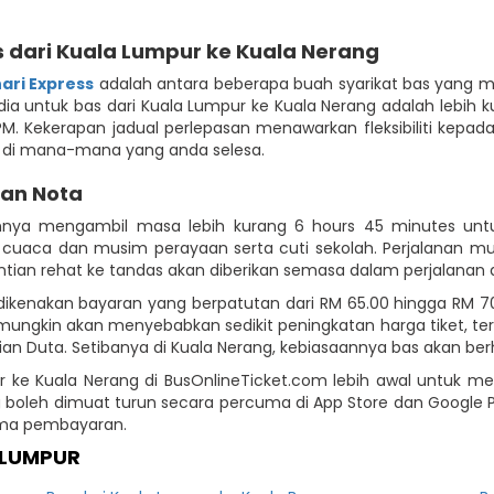
dari Kuala Lumpur ke Kuala Nerang
ari Express
adalah antara beberapa buah syarikat bas yang m
ia untuk bas dari Kuala Lumpur ke Kuala Nerang adalah lebih kur
15 PM. Kekerapan jadual perlepasan menawarkan fleksibiliti ke
sa di mana-mana yang anda selesa.
dan Nota
annya mengambil masa lebih kurang 6 hours 45 minutes untu
k, cuaca dan musim perayaan serta cuti sekolah. Perjalanan
entian rehat ke tandas akan diberikan semasa dalam perjalana
g dikenakan bayaran yang berpatutan dari RM 65.00 hingga RM 
 mungkin akan menyebabkan sedikit peningkatan harga tiket, te
Duta. Setibanya di Kuala Nerang, kebiasaannya bas akan berhe
 ke Kuala Nerang di BusOnlineTicket.com lebih awal untuk m
ang boleh dimuat turun secara percuma di App Store dan Googl
rima pembayaran.
 LUMPUR