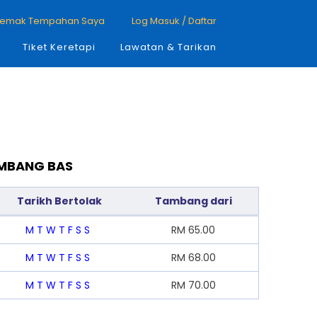
emak Tempahan Saya
Log Masuk / Daftar
Tiket Keretapi
Lawatan & Tarikan
AMBANG BAS
Tarikh Bertolak
Tambang dari
M
T
W
T
F
S
S
RM
65.00
M
T
W
T
F
S
S
RM
68.00
M
T
W
T
F
S
S
RM
70.00