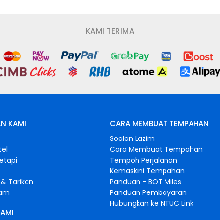
KAMI TERIMA
N KAMI
CARA MEMBUAT TEMPAHAN
s
Soalan Lazim
tel
Cara Membuat Tempahan
retapi
Tempoh Perjalanan
i
Kemaskini Tempahan
& Tarikan
Panduan - BOT Miles
gam
Panduan Pembayaran
Hubungkan ke NTUC Link
KAMI