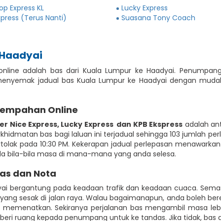
Top Express KL
Lucky Express
xpress (Terus Nanti)
Suasana Tony Coach
 Haadyai
 online adalah bas dari Kuala Lumpur ke Haadyai. Penumpan
menyemak jadual bas Kuala Lumpur ke Haadyai dengan muda
Tempahan Online
er Nice Express
,
Lucky Express
dan KPB Ekspress
adalah an
hidmatan bas bagi laluan ini terjadual sehingga 103 jumlah perl
ertolak pada 10:30 PM. Kekerapan jadual perlepasan menawarkan
ada bila-bila masa di mana-mana yang anda selesa.
Bas dan Nota
yai bergantung pada keadaan trafik dan keadaan cuaca. Sema
yang sesak di jalan raya. Walau bagaimanapun, anda boleh bere
memenatkan. Sekiranya perjalanan bas mengambil masa lebih
ri ruang kepada penumpang untuk ke tandas. Jika tidak, bas a