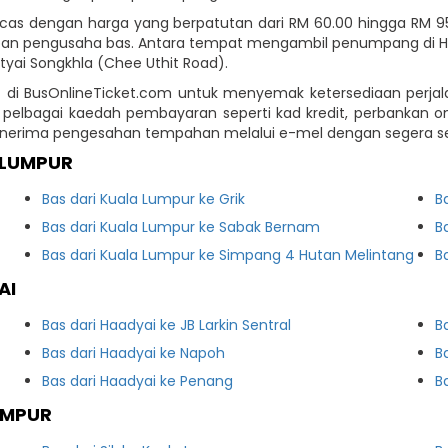
icas dengan harga yang berpatutan dari RM 60.00 hingga RM 95
 pengusaha bas. Antara tempat mengambil penumpang di Haad
ai Songkhla (Chee Uthit Road).
 di BusOnlineTicket.com untuk menyemak ketersediaan perjal
lbagai kaedah pembayaran seperti kad kredit, perbankan onli
nerima pengesahan tempahan melalui e-mel dengan segera seb
 LUMPUR
Bas dari Kuala Lumpur ke Grik
B
Bas dari Kuala Lumpur ke Sabak Bernam
B
Bas dari Kuala Lumpur ke Simpang 4 Hutan Melintang
B
AI
Bas dari Haadyai ke JB Larkin Sentral
B
Bas dari Haadyai ke Napoh
B
Bas dari Haadyai ke Penang
B
UMPUR