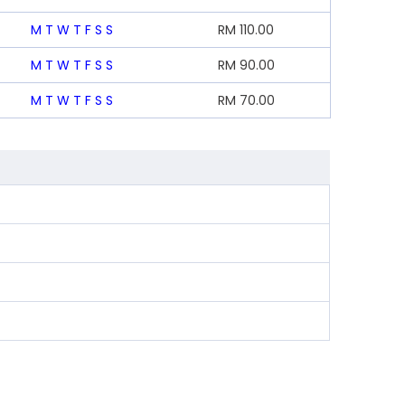
M
T
W
T
F
S
S
RM
110.00
M
T
W
T
F
S
S
RM
90.00
M
T
W
T
F
S
S
RM
70.00