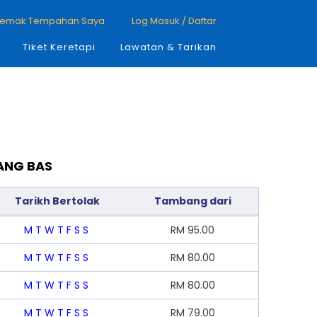
emak Tempahan Saya
Log Masuk / Daftar
Tiket Keretapi
Lawatan & Tarikan
ANG BAS
Tarikh Bertolak
Tambang dari
M
T
W
T
F
S
S
RM
95.00
M
T
W
T
F
S
S
RM
80.00
M
T
W
T
F
S
S
RM
80.00
M
T
W
T
F
S
S
RM
79.00