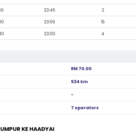
45
23:45
2
00
23:59
15
30
23:00
4
RM 70.00
534 km
-
7 operators
LUMPUR KE HAADYAI