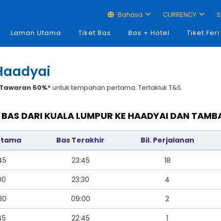
Bahasa
CURRENCY
S
Laman Utama
Tiket Bas
Bas + Hotel
Tiket Feri
Haadyai
Tawaran 50%*
untuk tempahan pertama. Tertakluk T&S.
 BAS DARI KUALA LUMPUR KE HAADYAI DAN TAMB
rtama
Bas Terakhir
Bil. Perjalanan
45
23:45
18
00
23:30
4
30
09:00
2
45
22:45
1