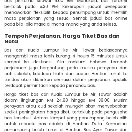
bas pertama seawal 9:00 AM. Manakala, bas terakhir
bertolak pada 5:30 PM. Kekerapan jadual perlepasan
menawarkan fleksibiliti kepada penumpang untuk memilih
masa perjalanan yang sesuai. Semak jadual bas online
pada bila-bila masa di mana-mana yang anda selesa.
Tempoh Perjalanan, Harga Tiket Bas dan
Nota
Bas dari Kuala Lumpur ke Air Tawar kebiasaannya
mengambil masa lebih kurang 4 hours 15 minutes untuk
sampai ke destinasi. Sila maklum bahawa tempoh
perjalanan juga bergantung pada musim perayaan dan
cuti sekolah, keadaan trafik dan cuaca. Hentian rehat ke
tandas akan diberikan semasa dalam perjalanan apabila
terdapat permintaan kepada pemandu bas.
Harga tiket bas dari Kuala Lumpur ke Air Tawar adalah
dalam lingkungan RM 24.80 hingga RM 38.00. Musim
perayaan atau cuti sekolah mungkin akan menyebabkan
sedikit peningkatan harga tiket, tertakluk pada pengusaha
bas tersebut. Antara tempat yang penumpang boleh pilih
untuk menaiki bas adalah di Hentian Duta. Kemudian,
penumpang boleh turun di Hentian Bas Ayer Tawar dan