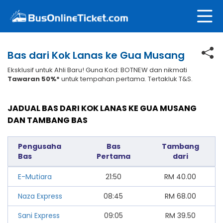
Bas dari Kok Lanas ke Gua Musang
Eksklusif untuk Ahli Baru! Guna Kod: BOTNEW dan nikmati
Tawaran 50%*
untuk tempahan pertama. Tertakluk T&S.
JADUAL BAS DARI KOK LANAS KE GUA MUSANG
DAN TAMBANG BAS
Pengusaha
Bas
Tambang
Bas
Pertama
dari
E-Mutiara
21:50
RM
40.00
Naza Express
08:45
RM
68.00
Sani Express
09:05
RM
39.50