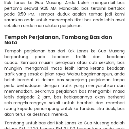
Kok Lanas ke Gua Musang. Anda boleh mengambil bas
pertama seawal 9:25 AM. Manakala, bas terakhir bertolak
pada 9:50 PM. Tempat duduk adalah terhad jadi kami
sarankan anda untuk menempah tiket bas anda lebih awal
sebelum anda memulakan perjalanan.
Tempoh Perjalanan, Tambang Bas dan
Nota
Tempoh perjalanan bas dari Kok Lanas ke Gua Musang
bergantung pada keadaan trafik dan keadaan
cuaca. Semasa musim perayaan atau cuti sekolah, bas
mungkin mengambil masa lebih lama kerana keadaan
trafik yang sesak di jalan raya. Walau bagaimanapun, anda
boleh berehat di dalam bas sepanjang perjalanan tanpa
perlu berhadapan dengan trafik yang menyusahkan dan
memenatkan. Sekiranya perjalanan bas mengambil masa
lebih daripada 2 jam, bas kebiasaannya akan berhenti
sekurang-kurangnya sekali untuk berehat dan memberi
ruang kepada penumpang untuk ke tandas. Jika tidak, bas
akan terus ke destinasi mereka.
Tambang untuk bas dari Kok Lanas ke Gua Musang adalah
dalam RM 27.20 hingga RM 34.00 bergantung pada jenis