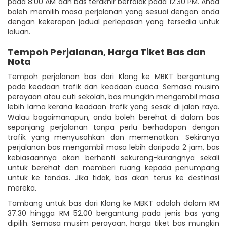
pada 8:00 AM dan bas terakhir bertolak pada 12:30 PM. Anda
boleh memilih masa perjalanan yang sesuai dengan anda
dengan kekerapan jadual perlepasan yang tersedia untuk
laluan.
Tempoh Perjalanan, Harga Tiket Bas dan
Nota
Tempoh perjalanan bas dari Klang ke MBKT bergantung
pada keadaan trafik dan keadaan cuaca. Semasa musim
perayaan atau cuti sekolah, bas mungkin mengambil masa
lebih lama kerana keadaan trafik yang sesak di jalan raya.
Walau bagaimanapun, anda boleh berehat di dalam bas
sepanjang perjalanan tanpa perlu berhadapan dengan
trafik yang menyusahkan dan memenatkan. Sekiranya
perjalanan bas mengambil masa lebih daripada 2 jam, bas
kebiasaannya akan berhenti sekurang-kurangnya sekali
untuk berehat dan memberi ruang kepada penumpang
untuk ke tandas. Jika tidak, bas akan terus ke destinasi
mereka.
Tambang untuk bas dari Klang ke MBKT adalah dalam RM
37.30 hingga RM 52.00 bergantung pada jenis bas yang
dipilih. Semasa musim perayaan, harga tiket bas mungkin