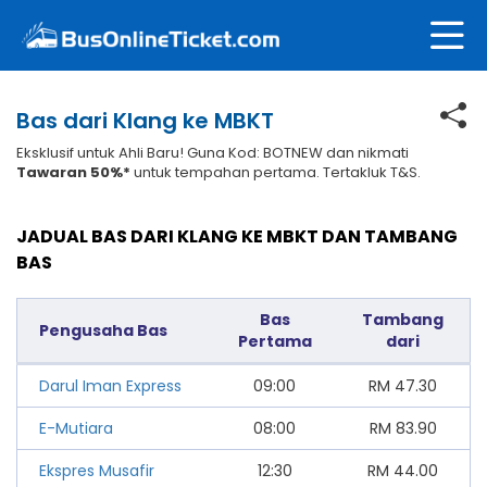
Bas dari Klang ke MBKT
Eksklusif untuk Ahli Baru! Guna Kod: BOTNEW dan nikmati
Tawaran 50%*
untuk tempahan pertama. Tertakluk T&S.
JADUAL BAS DARI KLANG KE MBKT DAN TAMBANG
BAS
Bas
Tambang
Pengusaha Bas
Pertama
dari
Darul Iman Express
09:00
RM
47.30
E-Mutiara
08:00
RM
83.90
Ekspres Musafir
12:30
RM
44.00