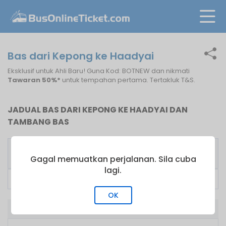
Bas dari Kepong ke Haadyai
Eksklusif untuk Ahli Baru! Guna Kod: BOTNEW dan nikmati
Tawaran 50%*
untuk tempahan pertama. Tertakluk T&S.
JADUAL BAS DARI KEPONG KE HAADYAI DAN
TAMBANG BAS
Pengusaha
Bas
Tambang
Bas
Pertama
dari
Gagal memuatkan perjalanan. Sila cuba
lagi.
Lucky Express
23:45
RM
110.00
OK
Bas dari Kepong ke Haadyai