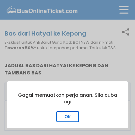
Bas dari Hatyai ke Kepong
Eksklusif untuk Ahli Baru! Guna Kod: BOTNEW dan nikmati
Tawaran 50%*
untuk tempahan pertama. Tertakluk T&S.
JADUAL BAS DARI HATYAI KE KEPONG DAN
TAMBANG BAS
Bas
Tambang
Pengusaha Bas
Pertama
dari
Gagal memuatkan perjalanan. Sila cuba
lagi.
Lucky Express
10:00
RM
100.00
OK
Suasana Tony
09:00
RM
100.00
Coach