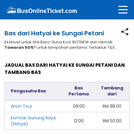
Bas dari Hatyai ke Sungai Petani
Eksklusif untuk Ahli Baru! Guna Kod: BOTNEW dan nikmati
Tawaran 50%*
untuk tempahan pertama. Tertakluk T&S.
JADUAL BAS DARI HATYAI KE SUNGAI PETANI DAN
TAMBANG BAS
Bas
Tambang
Pengusaha Bas
Pertama
dari
AhLin Tour
09:00
RM
88.00
Komtar Gunung Raya
12:00
RM
50.00
(Hatyai)