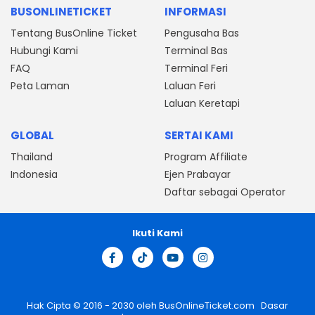
BUSONLINETICKET
INFORMASI
Tentang BusOnline Ticket
Pengusaha Bas
Hubungi Kami
Terminal Bas
FAQ
Terminal Feri
Peta Laman
Laluan Feri
Laluan Keretapi
GLOBAL
SERTAI KAMI
Thailand
Program Affiliate
Indonesia
Ejen Prabayar
Daftar sebagai Operator
Ikuti Kami
Hak Cipta © 2016 - 2030 oleh
BusOnlineTicket.com
Dasar