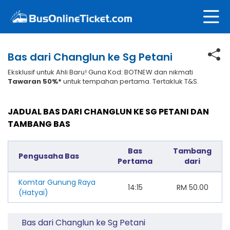
Bas dari Changlun ke Sg Petani
Eksklusif untuk Ahli Baru! Guna Kod: BOTNEW dan nikmati
Tawaran 50%*
untuk tempahan pertama. Tertakluk T&S.
JADUAL BAS DARI CHANGLUN KE SG PETANI DAN
TAMBANG BAS
Bas
Tambang
Pengusaha Bas
Pertama
dari
Komtar Gunung Raya
14:15
RM
50.00
(Hatyai)
Bas dari Changlun ke Sg Petani