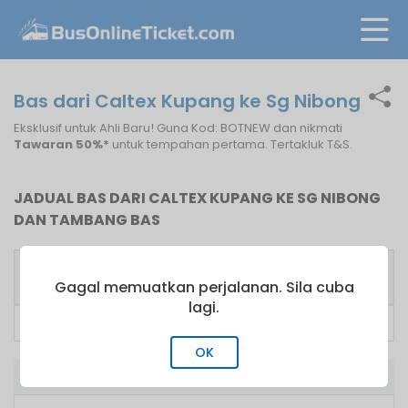
Bas dari Caltex Kupang ke Sg Nibong
Eksklusif untuk Ahli Baru! Guna Kod: BOTNEW dan nikmati
Tawaran 50%*
untuk tempahan pertama. Tertakluk T&S.
JADUAL BAS DARI CALTEX KUPANG KE SG NIBONG
DAN TAMBANG BAS
Pengusaha
Bas
Tambang
Bas
Pertama
dari
Gagal memuatkan perjalanan. Sila cuba
lagi.
Transnasional
02:30
RM
20.50
OK
Bas dari Caltex Kupang ke Sg Nibong