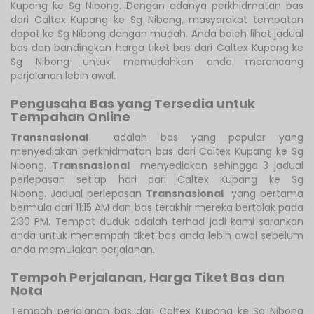
Kupang ke Sg Nibong. Dengan adanya perkhidmatan bas
dari Caltex Kupang ke Sg Nibong, masyarakat tempatan
dapat ke Sg Nibong dengan mudah. Anda boleh lihat jadual
bas dan bandingkan harga tiket bas dari Caltex Kupang ke
Sg Nibong untuk memudahkan anda merancang
perjalanan lebih awal.
Pengusaha Bas yang Tersedia untuk
Tempahan Online
Transnasional
adalah bas yang popular yang
menyediakan perkhidmatan bas dari Caltex Kupang ke Sg
Nibong.
Transnasional
menyediakan sehingga 3 jadual
perlepasan setiap hari dari Caltex Kupang ke Sg
Nibong. Jadual perlepasan
Transnasional
yang pertama
bermula dari 11:15 AM dan bas terakhir mereka bertolak pada
2:30 PM. Tempat duduk adalah terhad jadi kami sarankan
anda untuk menempah tiket bas anda lebih awal sebelum
anda memulakan perjalanan.
Tempoh Perjalanan, Harga Tiket Bas dan
Nota
Tempoh perjalanan bas dari Caltex Kupang ke Sg Nibong