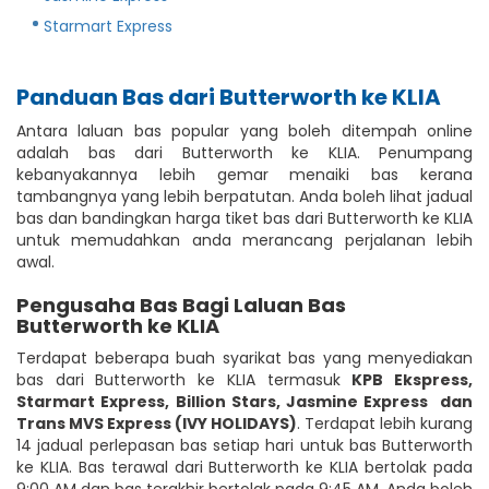
Starmart Express
Panduan Bas dari Butterworth ke KLIA
Antara laluan bas popular yang boleh ditempah online
adalah bas dari Butterworth ke KLIA. Penumpang
kebanyakannya lebih gemar menaiki bas kerana
tambangnya yang lebih berpatutan. Anda boleh lihat jadual
bas dan bandingkan harga tiket bas dari Butterworth ke KLIA
untuk memudahkan anda merancang perjalanan lebih
awal.
Pengusaha Bas Bagi Laluan Bas
Butterworth ke KLIA
Terdapat beberapa buah syarikat bas yang menyediakan
bas dari Butterworth ke KLIA termasuk
KPB Ekspress
,
Starmart Express
,
Billion Stars
,
Jasmine Express
dan
Trans MVS Express (IVY HOLIDAYS)
. Terdapat lebih kurang
14 jadual perlepasan bas setiap hari untuk bas Butterworth
ke KLIA. Bas terawal dari Butterworth ke KLIA bertolak pada
9:00 AM dan bas terakhir bertolak pada 9:45 AM. Anda boleh