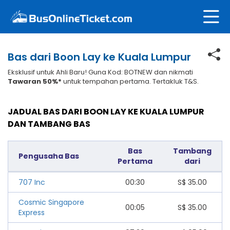
Bas dari Boon Lay ke Kuala Lumpur
Eksklusif untuk Ahli Baru! Guna Kod: BOTNEW dan nikmati
Tawaran 50%*
untuk tempahan pertama. Tertakluk T&S.
JADUAL BAS DARI BOON LAY KE KUALA LUMPUR
DAN TAMBANG BAS
Bas
Tambang
Pengusaha Bas
Pertama
dari
707 Inc
00:30
S$
35.00
Cosmic Singapore
00:05
S$
35.00
Express