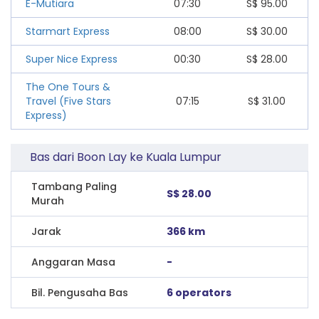
E-Mutiara
07:30
S$
95.00
Starmart Express
08:00
S$
30.00
Super Nice Express
00:30
S$
28.00
The One Tours &
Travel (Five Stars
07:15
S$
31.00
Express)
Bas dari Boon Lay ke Kuala Lumpur
Tambang Paling
S$ 28.00
Murah
Jarak
366 km
Anggaran Masa
-
Bil. Pengusaha Bas
6 operators