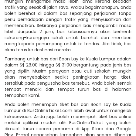
mungkin mengambil masa lebih lama kerana keadaan
trafik yang sesak di jalan raya. Walau bagaimanapun, anda
boleh berehat di dalam bas sepanjang perjalanan tanpa
perlu berhadapan dengan trafik yang menyusahkan dan
memenatkan. Sekiranya perjalanan bas mengambil masa
lebih daripada 2 jam, bas kebiasaannya akan berhenti
sekurang-kurangnya sekali untuk berehat dan memberi
ruang kepada penumpang untuk ke tandas. Jika tidak, bas
akan terus ke destinasi mereka.
Tambang untuk bas dari Boon Lay ke Kuala Lumpur adalah
dalam S$ 28.00 hingga S$ 31.00 bergantung pada jenis bas
yang dipilih. Musim perayaan atau cuti sekolah mungkin
akan menyebabkan sedikit peningkatan harga tiket,
tertakluk pada pengusaha bas tersebut. Anda boleh semak
tempat menaiki dan tempat turun bas di halaman
tempahan kami.
Anda boleh menempah tiket bas dari Boon Lay ke Kuala
Lumpur di BusOnlineTicket.com lebih awal untuk mengelak
kekecewaan. Anda juga boleh menempah tiket bas online
melalui aplikasi mudah alih BusOnlineTicket yang boleh
dimuat turun secara percuma di App Store dan Google
Play. E-mel pengesahan tempahan akan segera dihantar