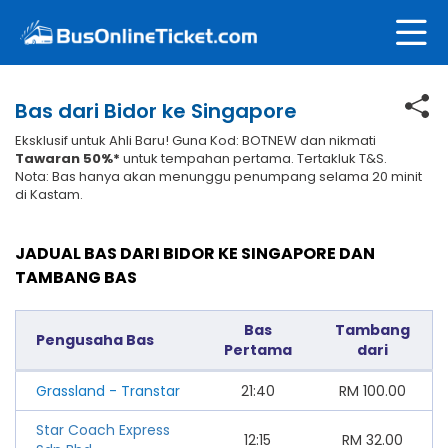
Bas dari Bidor ke Singapore
Eksklusif untuk Ahli Baru! Guna Kod: BOTNEW dan nikmati
Tawaran 50%*
untuk tempahan pertama. Tertakluk T&S.
Nota: Bas hanya akan menunggu penumpang selama 20 minit
di Kastam.
JADUAL BAS DARI BIDOR KE SINGAPORE DAN
TAMBANG BAS
Bas
Tambang
Pengusaha Bas
Pertama
dari
Grassland - Transtar
21:40
RM
100.00
Star Coach Express
12:15
RM
32.00