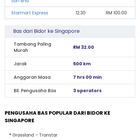
Sdn Bhd
Starmart Express
12:30
RM
100.00
Bas dari Bidor ke Singapore
Tambang Paling
RM 32.00
Murah
Jarak
500 km
Anggaran Masa
7 hrs 00 min
Bil. Pengusaha Bas
3 operators
PENGUSAHA BAS POPULAR DARI BIDOR KE
SINGAPORE
Grassland - Transtar