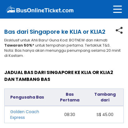
Bas dari Singapore ke KLIA or KLIA2
Eksklusif untuk Ahli Baru! Guna Kod: BOTNEW dan nikmati
Tawaran 50%*
untuk tempahan pertama. Tertakluk T&S.
Nota: Bas hanya akan menunggu penumpang selama 20 minit
di Kastam.
JADUAL BAS DARI SINGAPORE KE KLIA OR KLIA2
DAN TAMBANG BAS
Bas
Tambang
Pengusaha Bas
Pertama
dari
Golden Coach
08:30
S$
45.00
Express