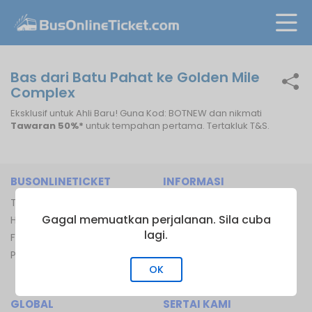
Bas dari Batu Pahat ke Golden Mile
Complex
Eksklusif untuk Ahli Baru! Guna Kod: BOTNEW dan nikmati
Tawaran 50%*
untuk tempahan pertama. Tertakluk T&S.
BUSONLINETICKET
INFORMASI
Tentang BusOnline Ticket
Pengusaha Bas
Gagal memuatkan perjalanan. Sila cuba
Hubungi Kami
Terminal Bas
lagi.
FAQ
Terminal Feri
Peta Laman
Laluan Feri
OK
Laluan Keretapi
GLOBAL
SERTAI KAMI