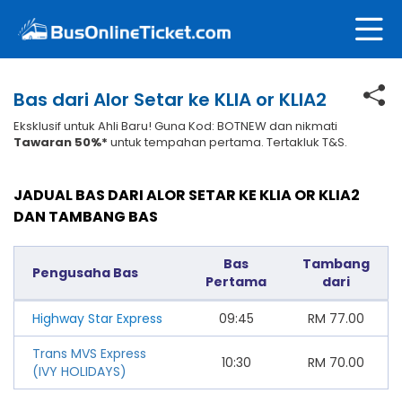
Bas dari Alor Setar ke KLIA or KLIA2
Eksklusif untuk Ahli Baru! Guna Kod: BOTNEW dan nikmati
Tawaran 50%*
untuk tempahan pertama. Tertakluk T&S.
JADUAL BAS DARI ALOR SETAR KE KLIA OR KLIA2
DAN TAMBANG BAS
Bas
Tambang
Pengusaha Bas
Pertama
dari
Highway Star Express
09:45
RM
77.00
Trans MVS Express
10:30
RM
70.00
(IVY HOLIDAYS)