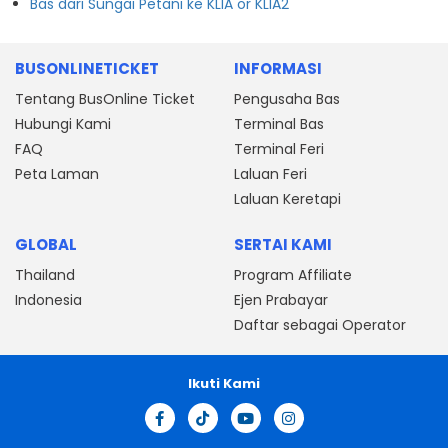
Bas dari Sungai Petani ke KLIA or KLIA2
BUSONLINETICKET
INFORMASI
Tentang BusOnline Ticket
Pengusaha Bas
Hubungi Kami
Terminal Bas
FAQ
Terminal Feri
Peta Laman
Laluan Feri
Laluan Keretapi
GLOBAL
SERTAI KAMI
Thailand
Program Affiliate
Indonesia
Ejen Prabayar
Daftar sebagai Operator
Ikuti Kami