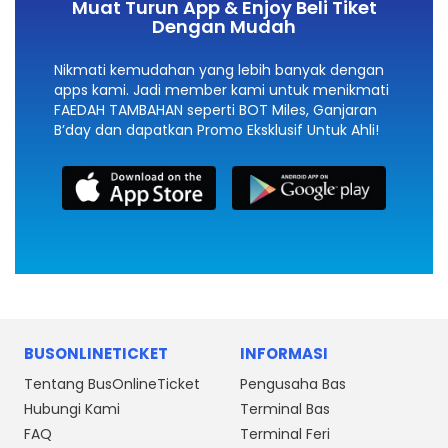
Muat Turun App & Enjoy Beli Tiket
Dengan Mudah
Nikmati kemudahan yang lebih banyak dengan
apps kami. Jadi member kami untuk menikmati
FAEDAH TAMBAHAN seperti BOT Miles, Ganjaran
B’day dan dapatkan Promo Eksklusif Untuk Ahli!
BUSONLINETICKET
INFORMASI
Tentang BusOnlineTicket
Pengusaha Bas
Hubungi Kami
Terminal Bas
FAQ
Terminal Feri