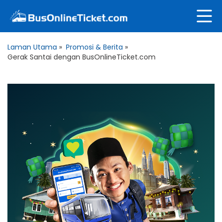
Laman Utama
»
Promosi & Berita
»
Gerak Santai dengan BusOnlineTicket.com