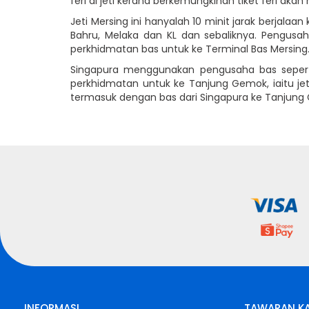
feri di jeti kerana berkemungkinan tiket feri akan 
Jeti Mersing ini hanyalah 10 minit jarak berjala
Bahru, Melaka dan KL dan sebaliknya. Pengusa
perkhidmatan bas untuk ke Terminal Bas Mersing
Singapura menggunakan pengusaha bas sepert
perkhidmatan untuk ke Tanjung Gemok, iaitu jet
termasuk dengan bas dari Singapura ke Tanjung 
INFORMASI
TAWARAN K