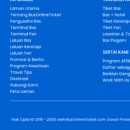
Laman Utama
Tiket Bas
Tentang BusOnlineTicket
Bas + Hotel
Pengusaha Bas
Tiket Keretap
Terminal Bas
Tiket Feri
Terminal Feri
Lawatan & Ta
Laluan Bas
Bas Piagam
Laluan Keretapi
SERTAI KAMI
Laluan Feri
Promosi & Berita
Program Affil
Program Kesetiaan
Daftar sebag
Travel Tips
Beriklan Den
Destinasi
Work With Us
Hubungi Kami
Peta Laman
Hak Cipta © 2016 - 2030 oleh
BusOnlineTicket.com
Dasar Privas