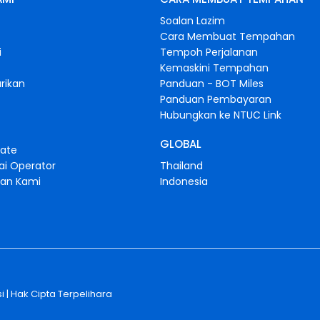
Soalan Lazim
Cara Membuat Tempahan
i
Tempoh Perjalanan
Kemaskini Tempahan
rikan
Panduan - BOT Miles
Panduan Pembayaran
Hubungkan ke NTUC Link
GLOBAL
iate
ai Operator
Thailand
gan Kami
Indonesia
i
| Hak Cipta Terpelihara