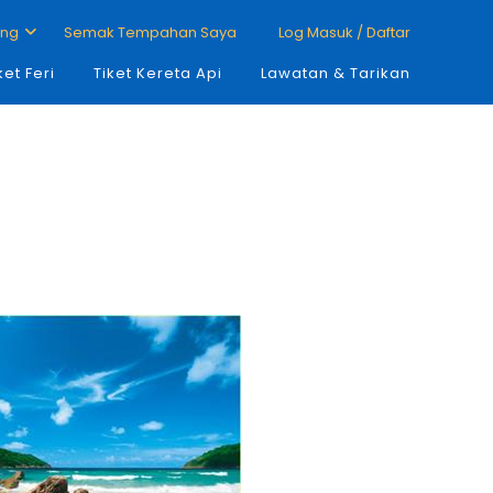
ang
Semak Tempahan Saya
Log Masuk / Daftar
ket Feri
Tiket Kereta Api
Lawatan & Tarikan