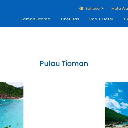
Bahasa
Mata W
Laman Utama
Tiket Bas
Bas + Hotel
Ti
Pulau Tioman