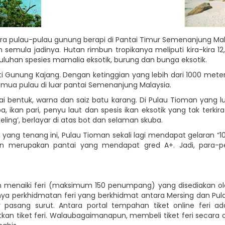
ra pulau-pulau gunung berapi di Pantai Timur Semenanjung Malay
semula jadinya. Hutan rimbun tropikanya meliputi kira-kira 12,
 puluhan spesies mamalia eksotik, burung dan bunga eksotik.
i Gunung Kajang. Dengan ketinggian yang lebih dari 1000 mete
emua pulau di luar pantai Semenanjung Malaysia.
agai bentuk, warna dan saiz batu karang. Di Pulau Tioman yang l
ba, ikan pari, penyu laut dan spesis ikan eksotik yang tak ter
eling’, berlayar di atas bot dan selaman skuba.
yang tenang ini, Pulau Tioman sekali lagi mendapat gelaran “10
oman merupakan pantai yang mendapat gred A+. Jadi, para-
 menaiki feri (maksimum 150 penumpang) yang disediakan oleh
nya perkhidmatan feri yang berkhidmat antara Mersing dan Pul
asang surut. Antara portal tempahan tiket online feri a
tiket feri. Walaubagaimanapun, membeli tiket feri secara onl