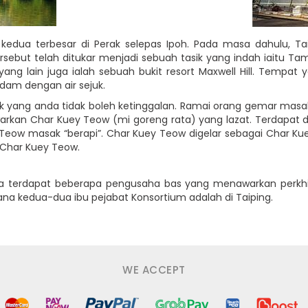
r kedua terbesar di Perak selepas Ipoh. Pada masa dahulu, T
sebut telah ditukar menjadi sebuah tasik yang indah iaitu Taman
ng lain juga ialah sebuah bukit resort Maxwell Hill. Tempat 
dam dengan air sejuk.
ik yang anda tidak boleh ketinggalan. Ramai orang gemar mas
kan Char Kuey Teow (mi goreng rata) yang lazat. Terdapat du
eow masak “berapi”. Char Kuey Teow digelar sebagai Char Kuey
Char Kuey Teow.
a terdapat beberapa pengusaha bas yang menawarkan perkhid
ana kedua-dua ibu pejabat Konsortium adalah di Taiping.
WE ACCEPT