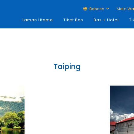
Bahasa
Mata W
Laman Utama
Tiket Bas
Bas + Hotel
Ti
Taiping