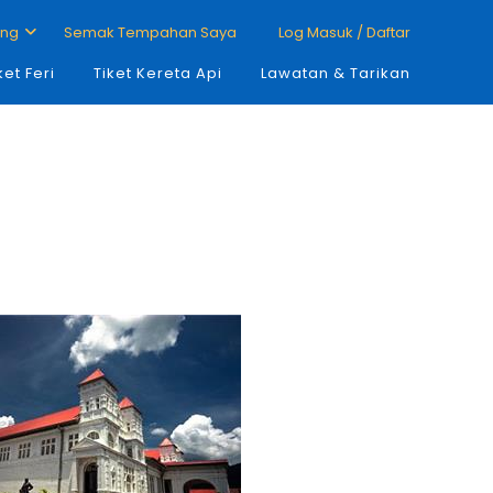
ang
Semak Tempahan Saya
Log Masuk / Daftar
ket Feri
Tiket Kereta Api
Lawatan & Tarikan