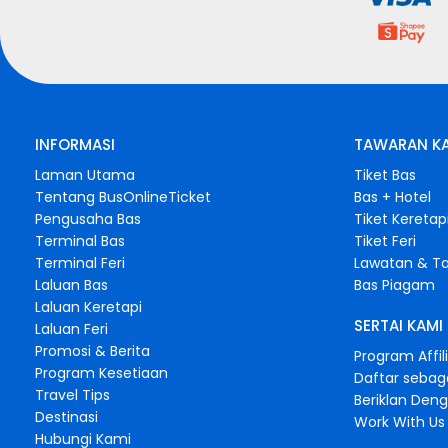
INFORMASI
TAWARAN K
Laman Utama
Tiket Bas
Tentang BusOnlineTicket
Bas + Hotel
Pengusaha Bas
Tiket Keretap
Terminal Bas
Tiket Feri
Terminal Feri
Lawatan & Ta
Laluan Bas
Bas Piagam
Laluan Keretapi
SERTAI KAMI
Laluan Feri
Promosi & Berita
Program Affil
Program Kesetiaan
Daftar sebag
Travel Tips
Beriklan Den
Destinasi
Work With Us
Hubungi Kami