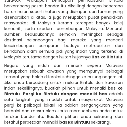
Sarawak. Walaupun kehidupan perindustrian Bintulu
berkembang pesat, bandar itu dikelilingi dengan beberapa
hutan hujan seperti hutan yang disimpan dan taman yang
disenaraikan di atas. Ia juga merupakan pusat pendidikan
masyarakat di Malaysia kerana terdapat banyak kolej
komuniti, serta akademi penerbangan Malaysia. Menurut
sumber, kedudukannya semakin meningkat sebagai
destinasi pelancongan bagi mereka yang mencari
keseimbangan campuran budaya metropolitan dan
keindahan alam semula jadi yang indah yang terkenal di
Malaysia terutama dengan hutan hujannya.
Bas ke Bintulu
Negara yang indah dan menarik seperti Malaysia
merupakan sebuah kawasan yang mempunyai pelbagai
tempat yang boleh diterokai sehingga ke hujung negara ini.
Jika anda bercadang untuk melalui Bintulu dan kawasan
indah sekelilingnya, buatlah pilihan untuk menaiki
bas ke
Bintulu
.
Pergi ke Bintulu dengan menaiki bas
adalah
satu langkah yang mudah untuk masyarakat Malaysia
pergi ke pelbagai lokasi. Ia adalah pengangkutan yang
berbaloi dan mesra alam serta memudahkan anda untuk
terokai bandar itu. Buatlah pilihan anda sekarang dan
ketahui perbezaan menaiki
bas ke Bintulu
sekarang!.