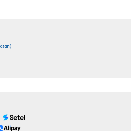
latan)