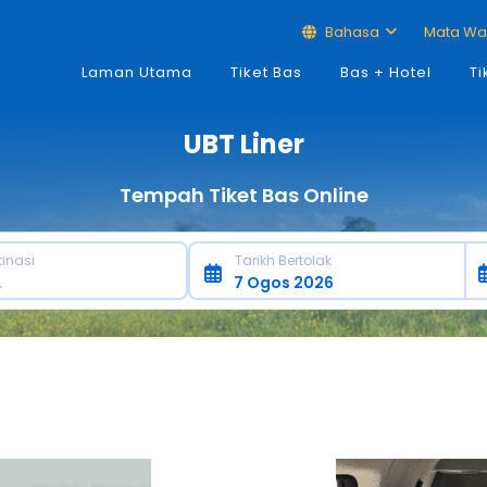
Bahasa
Mata W
Laman Utama
Tiket Bas
Bas + Hotel
Ti
UBT Liner
Tempah Tiket Bas Online
tinasi
Tarikh Bertolak