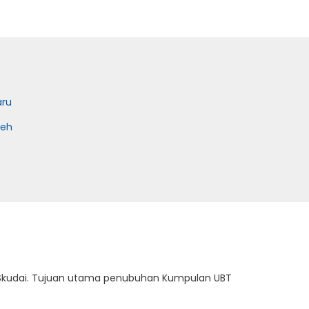
aru
teh
 Skudai. Tujuan utama penubuhan Kumpulan UBT