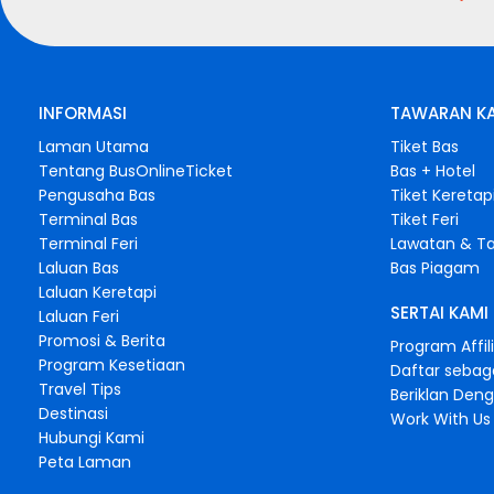
INFORMASI
TAWARAN K
Laman Utama
Tiket Bas
Tentang BusOnlineTicket
Bas + Hotel
Pengusaha Bas
Tiket Keretap
Terminal Bas
Tiket Feri
Terminal Feri
Lawatan & Ta
Laluan Bas
Bas Piagam
Laluan Keretapi
SERTAI KAMI
Laluan Feri
Promosi & Berita
Program Affil
Program Kesetiaan
Daftar sebag
Travel Tips
Beriklan Den
Destinasi
Work With Us
Hubungi Kami
Peta Laman