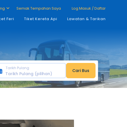
ang
Semak Tempahan Saya
Log Masuk / Daftar
ket Feri
Tiket Kereta Api
Lawatan & Tarikan
Tarikh Pulang