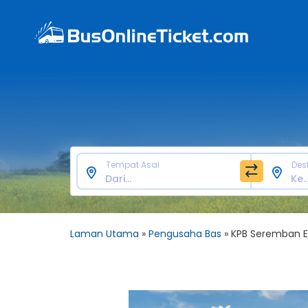
Tempat Asal
Des
Laman Utama
»
Pengusaha Bas
»
KPB Seremban E