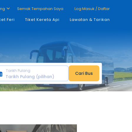
ang
Semak Tempahan Saya
Log Masuk / Daftar
ket Feri
Tiket Kereta Api
Lawatan & Tarikan
Tarikh Pulang