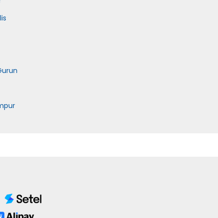
r
is
Gurun
mpur