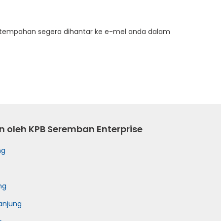
an tempahan segera dihantar ke e-mel anda dalam
in oleh KPB Seremban Enterprise
ng
ng
anjung