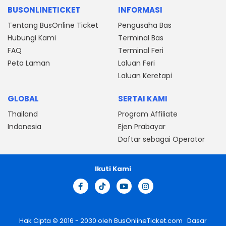
BUSONLINETICKET
INFORMASI
Tentang BusOnline Ticket
Pengusaha Bas
Hubungi Kami
Terminal Bas
FAQ
Terminal Feri
Peta Laman
Laluan Feri
Laluan Keretapi
GLOBAL
SERTAI KAMI
Thailand
Program Affiliate
Indonesia
Ejen Prabayar
Daftar sebagai Operator
Ikuti Kami
Hak Cipta © 2016 - 2030 oleh
BusOnlineTicket.com
Dasar