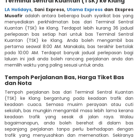
Terminal Sentral Kuantan (TSK) ke Klang
LA Holidays
,
Sani Express
,
Utama Express
dan Ekspres
Musafir
adalah antara beberapa buah syarikat bas yang
menyediakan perkhidmatan bas dari Terminal Sentral
Kuantan (TSK) ke Klang. Terdapat lebih kurang 36 jadual
perlepasan bas setiap hari untuk bas Terminal Sentral
Kuantan (TSK) ke Klang. Anda boleh mengambil bas
pertama seawal 8:00 AM. Manakala, bas terakhir bertolak
pada 10:00 AM. Terdapat banyak jadual perlepasan bagi
laluan ini jadi anda boleh rancang perjalanan anda dan
memilih waktu yang paling sesuai untuk anda.
Tempoh Perjalanan Bas, Harga Tiket Bas
dan Nota
Tempoh perjalanan bas dari Terminal Sentral Kuantan
(TSK) ke Klang bergantung pada keadaan trafik dan
keadaan cuaca. Semasa musim perayaan atau cuti
sekolah, bas mungkin mengambil masa lebih lama kerana
keadaan trafik yang sesak di jalan raya. Walau
bagaimanapun, anda boleh berehat di dalam bas
sepanjang perjalanan tanpa perlu berhadapan dengan
trafik yang menyusahkan dan memenatkan. Sekiranya