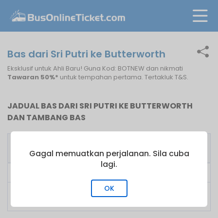
Bas dari Sri Putri ke Butterworth
Eksklusif untuk Ahli Baru! Guna Kod: BOTNEW dan nikmati
Tawaran 50%*
untuk tempahan pertama. Tertakluk T&S.
JADUAL BAS DARI SRI PUTRI KE BUTTERWORTH
DAN TAMBANG BAS
Pengusaha
Bas
Tambang
Bas
Pertama
dari
Gagal memuatkan perjalanan. Sila cuba
lagi.
LA Holidays
22:16
RM
101.00
OK
Sin Yong
22:16
RM
100.00
Express