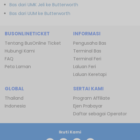
Bas dari UMK Jeli ke Butterworth
Bas dari UUM ke Butterworth
BUSONLINETICKET
INFORMASI
Tentang BusOnline Ticket
Pengusaha Bas
Hubungi Kami
Terminal Bas
FAQ
Terminal Feri
Peta Laman
Laluan Feri
Laluan Keretapi
GLOBAL
SERTAI KAMI
Thailand
Program Affiliate
Indonesia
Ejen Prabayar
Daftar sebagai Operator
Ikuti Kami