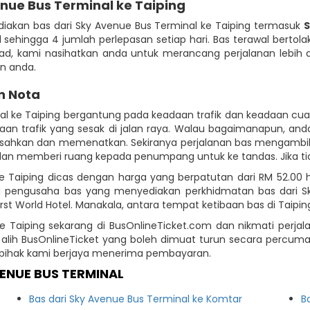
nue Bus Terminal ke Taiping
iakan bas dari Sky Avenue Bus Terminal ke Taiping termasuk
S
al sehingga 4 jumlah perlepasan setiap hari. Bas terawal bertola
ad, kami nasihatkan anda untuk merancang perjalanan lebih 
an anda.
n Nota
al ke Taiping bergantung pada keadaan trafik dan keadaan cu
n trafik yang sesak di jalan raya. Walau bagaimanapun, anda
sahkan dan memenatkan. Sekiranya perjalanan bas mengambil 
dan memberi ruang kepada penumpang untuk ke tandas. Jika tida
ke Taiping dicas dengan harga yang berpatutan dari RM 52.0
 pengusaha bas yang menyediakan perkhidmatan bas dari Sky
irst World Hotel. Manakala, antara tempat ketibaan bas di Taipin
ke Taiping sekarang di BusOnlineTicket.com dan nikmati per
 alih BusOnlineTicket yang boleh dimuat turun secara percum
h pihak kami berjaya menerima pembayaran.
ENUE BUS TERMINAL
Bas dari Sky Avenue Bus Terminal ke Komtar
B