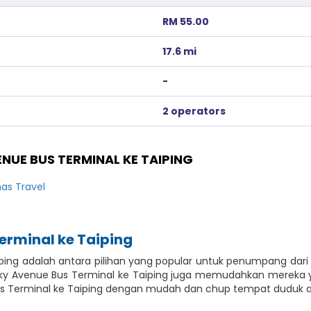
RM 55.00
17.6 mi
-
2 operators
NUE BUS TERMINAL KE TAIPING
as Travel
erminal ke Taiping
ping adalah antara pilihan yang popular untuk penumpang dari S
Sky Avenue Bus Terminal ke Taiping juga memudahkan mereka 
us Terminal ke Taiping dengan mudah dan chup tempat duduk an