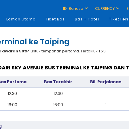
Bahasa
CURRENCY
S
Laman Utama
Tiket Bas
Bas + Hotel
Tiket Feri
erminal ke Taiping
Tawaran 50%*
untuk tempahan pertama. Tertakluk T&S.
DARI SKY AVENUE BUS TERMINAL KE TAIPING DAN
Bas Pertama
Bas Terakhir
Bil. Perjalanan
12:30
12:30
1
16:00
16:00
1
g