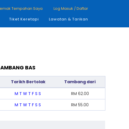
emak Tempahan Saya
Log Masuk / Daftar
Tiket Keretapi
Lawatan & Tarikan
 TAMBANG BAS
Tarikh Bertolak
Tambang dari
M
T
W
T
F
S
S
RM
62.00
M
T
W
T
F
S
S
RM
55.00