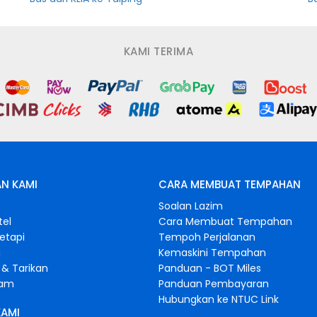
KAMI TERIMA
N KAMI
CARA MEMBUAT TEMPAHAN
s
Soalan Lazim
tel
Cara Membuat Tempahan
retapi
Tempoh Perjalanan
i
Kemaskini Tempahan
& Tarikan
Panduan - BOT Miles
gam
Panduan Pembayaran
Hubungkan ke NTUC Link
KAMI