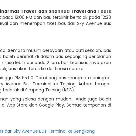
inarmas Travel
dan Shanhua Travel and Tours
k pada 12:00 PM dan bas terakhir bertolak pada 12:30
awal dan menempah tiket bas dari Sky Avenue Bus
aca. Semasa musim perayaan atau cuti sekolah, bas
 boleh berehat di dalam bas sepanjang perjalanan
masa lebih daripada 2 jam, bas kebiasaannya akan
k, bas akan terus ke destinasi mereka.
0 hingga RM 55.00. Tambang bas mungkin meningkat
 Avenue Bus Terminal ke Taiping. Antara tempat
g terletak di Simpang Taiping (KFC).
jalanan yang selesa dengan mudah. Anda juga boleh
a di App Store dan Google Play. Semua tempahan di
as dari Sky Avenue Bus Terminal ke Sengkang