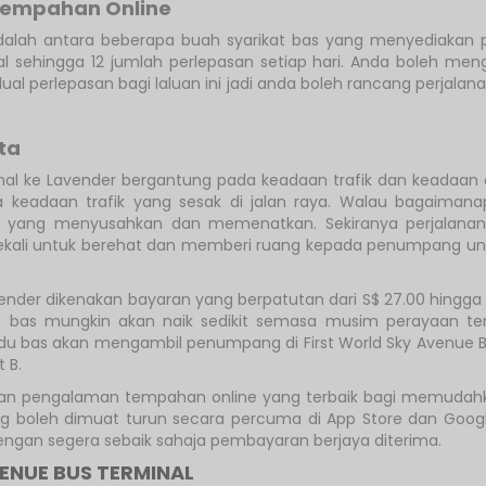
Tempahan Online
alah antara beberapa buah syarikat bas yang menyediakan p
ual sehingga 12 jumlah perlepasan setiap hari. Anda boleh me
dual perlepasan bagi laluan ini jadi anda boleh rancang perjal
ta
nal ke Lavender bergantung pada keadaan trafik dan keadaan
keadaan trafik yang sesak di jalan raya. Walau bagaimana
ik yang menyusahkan dan memenatkan. Sekiranya perjalana
kali untuk berehat dan memberi ruang kepada penumpang untuk k
avender dikenakan bayaran yang berpatutan dari S$ 27.00 hingg
ket bas mungkin akan naik sedikit semasa musim perayaan t
du bas akan mengambil penumpang di First World Sky Avenue Bus
 B.
an pengalaman tempahan online yang terbaik bagi memudahk
 yang boleh dimuat turun secara percuma di App Store dan Go
gan segera sebaik sahaja pembayaran berjaya diterima.
ENUE BUS TERMINAL