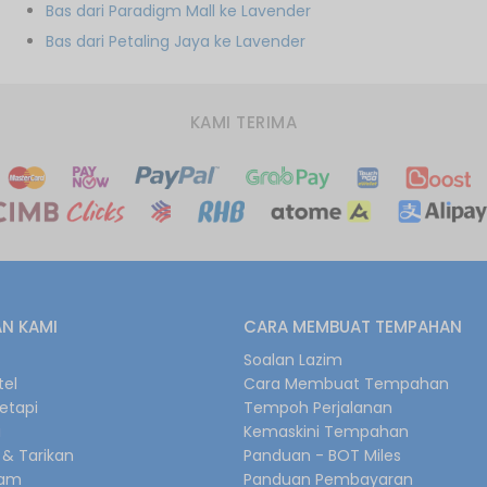
Bas dari Paradigm Mall ke Lavender
Bas dari Petaling Jaya ke Lavender
KAMI TERIMA
N KAMI
CARA MEMBUAT TEMPAHAN
s
Soalan Lazim
tel
Cara Membuat Tempahan
retapi
Tempoh Perjalanan
i
Kemaskini Tempahan
& Tarikan
Panduan - BOT Miles
gam
Panduan Pembayaran