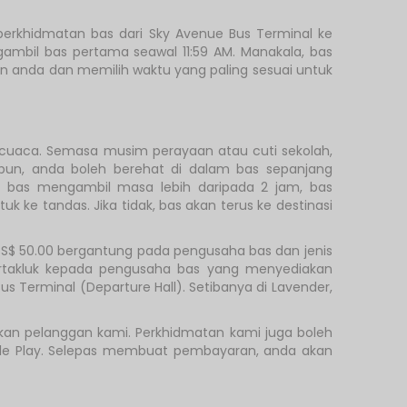
erkhidmatan bas dari Sky Avenue Bus Terminal ke
ngambil bas pertama seawal 11:59 AM. Manakala, bas
anan anda dan memilih waktu yang paling sesuai untuk
 cuaca. Semasa musim perayaan atau cuti sekolah,
pun, anda boleh berehat di dalam bas sepanjang
n bas mengambil masa lebih daripada 2 jam, bas
e tandas. Jika tidak, bas akan terus ke destinasi
a S$ 50.00 bergantung pada pengusaha bas dan jenis
ertakluk kepada pengusaha bas yang menyediakan
 Terminal (Departure Hall). Setibanya di Lavender,
an pelanggan kami. Perkhidmatan kami juga boleh
ogle Play. Selepas membuat pembayaran, anda akan