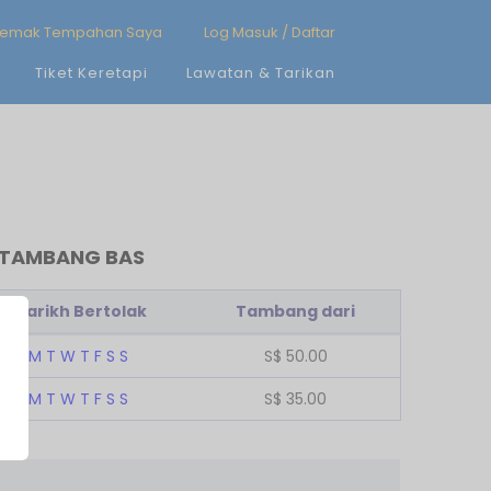
emak Tempahan Saya
Log Masuk / Daftar
Tiket Keretapi
Lawatan & Tarikan
N TAMBANG BAS
Tarikh Bertolak
Tambang dari
M
T
W
T
F
S
S
S$
50.00
M
T
W
T
F
S
S
S$
35.00