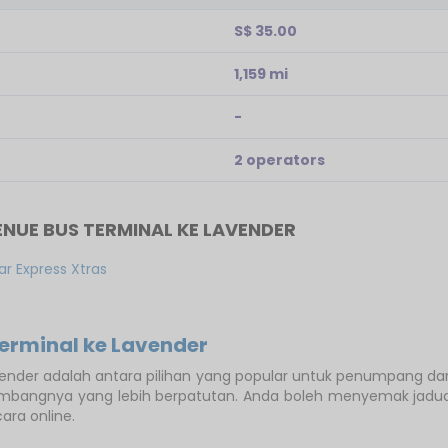
S$ 35.00
1,159 mi
-
2 operators
NUE BUS TERMINAL KE LAVENDER
ar Express Xtras
erminal ke Lavender
vender adalah antara pilihan yang popular untuk penumpang da
mbangnya yang lebih berpatutan. Anda boleh menyemak jadua
ra online.