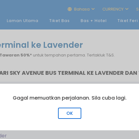
Bahasa
CURRENCY
S
Laman Utama
Tiket Bas
Bas + Hotel
Tiket Feri
erminal ke Lavender
Tawaran 50%*
untuk tempahan pertama. Tertakluk T&S.
ARI SKY AVENUE BUS TERMINAL KE LAVENDER DA
ama
Bas Terakhir
Bil. Perjalanan
Gagal memuatkan perjalanan. Sila cuba lagi.
12:59
3
13:14
1
OK
der