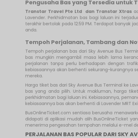
Pengusaha Bas yang Tersedia untuk 
Transtar Travel Pte Ltd
dan Transtar Xtras
ad
Lavender. Perkhidmatan bas bagi laluan ini terjad
terakhir bertolak pada 12:59 PM. Terdapat banyak ja
anda.
Tempoh Perjalanan, Tambang dan No
Tempoh perjalanan bas dari Sky Avenue Bus Termi
bas mungkin mengambil masa lebih lama kerana 
perjalanan tanpa perlu berhadapan dengan traf
kebiasaannya akan berhenti sekurang-kurangnya se
mereka.
Harga tiket bas dari Sky Avenue Bus Terminal ke L
bas yang anda pilih. Untuk makluman, harga ti
perkhidmatan bagi laluan ini. Kebiasaannya, peman
kebiasaannya bas akan berhenti di Lavender MRT Exit
BusOnlineTicket.com sentiasa berusaha menawark
didapati di aplikasi mudah alih BusOnlineTicket
menerima pengesahan tempahan melalui e-mel den
PERJALANAN BAS POPULAR DARI SKY AV