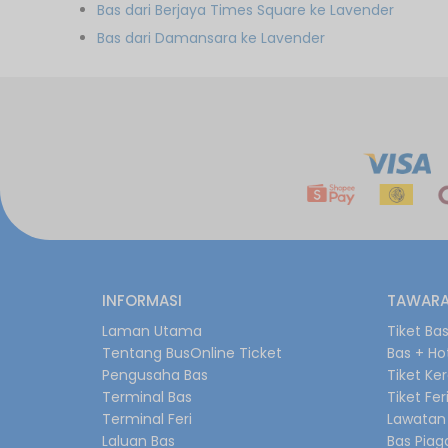
Bas dari Berjaya Times Square ke Lavender
Bas dari Damansara ke Lavender
INFORMASI
TAWARA
Laman Utama
Tiket Ba
Tentang BusOnline Ticket
Bas + Ho
Pengusaha Bas
Tiket Ke
Terminal Bas
Tiket Fer
Terminal Feri
Lawatan 
Laluan Bas
Bas Pia