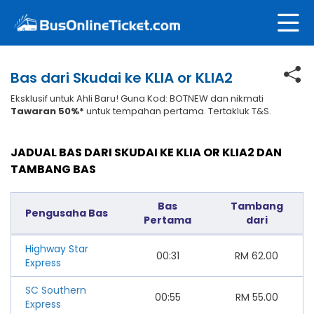
Bas dari Skudai ke KLIA or KLIA2
Eksklusif untuk Ahli Baru! Guna Kod: BOTNEW dan nikmati
Tawaran 50%*
untuk tempahan pertama. Tertakluk T&S.
JADUAL BAS DARI SKUDAI KE KLIA OR KLIA2 DAN
TAMBANG BAS
Bas
Tambang
Pengusaha Bas
Pertama
dari
Highway Star
00:31
RM
62.00
Express
SC Southern
00:55
RM
55.00
Express