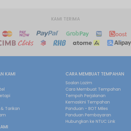
KAMI TERIMA
N KAMI
CARA MEMBUAT TEMPAHAN
s
Soalan Lazim
tel
Cara Membuat Tempahan
retapi
Tempoh Perjalanan
i
Kemaskini Tempahan
& Tarikan
Panduan - BOT Miles
gam
Panduan Pembayaran
Hubungkan ke NTUC Link
KAMI