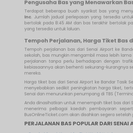
Pengusaha Bas yang Menawarkan Bas d
Terdapat beberapa buah syarikat bas yang menye
Inc
. Jumlah jadual perlepasan yang tersedia untuk
bertolak pada 8:45 AM dan bas terakhir bertolak 
yang tersedia untuk laluan.
Tempoh Perjalanan, Harga Tiket Bas 
Tempoh perjalanan bas dari Senai Airport ke Ban
sekolah, bas mungkin mengambil masa lebih lama k
perjalanan tanpa perlu berhadapan dengan traf
kebiasaannya akan berhenti sekurang-kurangnya se
mereka.
Harga tiket bas dari Senai Airport ke Bandar Tasi
menyebabkan sedikit peningkatan harga tiket, tert
Senai dan menurunkan penumpang di TBS (Terminal
Anda dinasihatkan untuk menempah tiket bas dari S
menerima pelbagai kaedah pembayaran seperti 
BusOnlineTicket.com akan disahkan segera setela
PERJALANAN BAS POPULAR DARI SENAI 