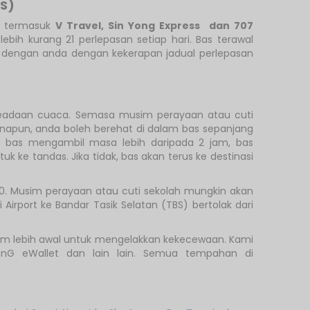
BS)
S) termasuk
V Travel
,
Sin Yong Express
dan 707
ebih kurang 21 perlepasan setiap hari. Bas terawal
ai dengan anda dengan kekerapan jadual perlepasan
n keadaan cuaca. Semasa musim perayaan atau cuti
anapun, anda boleh berehat di dalam bas sepanjang
n bas mengambil masa lebih daripada 2 jam, bas
e tandas. Jika tidak, bas akan terus ke destinasi
.00. Musim perayaan atau cuti sekolah mungkin akan
irport ke Bandar Tasik Selatan (TBS) bertolak dari
.com lebih awal untuk mengelakkan kekecewaan. Kami
 TnG eWallet dan lain lain. Semua tempahan di