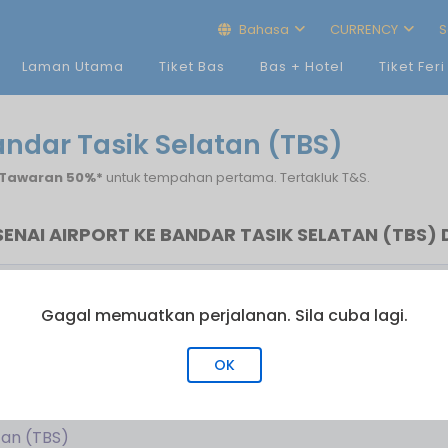
Bahasa
CURRENCY
S
Laman Utama
Tiket Bas
Bas + Hotel
Tiket Feri
Bandar Tasik Selatan (TBS)
Tawaran 50%*
untuk tempahan pertama. Tertakluk T&S.
SENAI AIRPORT KE BANDAR TASIK SELATAN (TBS
Bas Terakhir
Bil. Perjalanan
Gagal memuatkan perjalanan. Sila cuba lagi.
10:02
2
10:02
2
OK
tan (TBS)