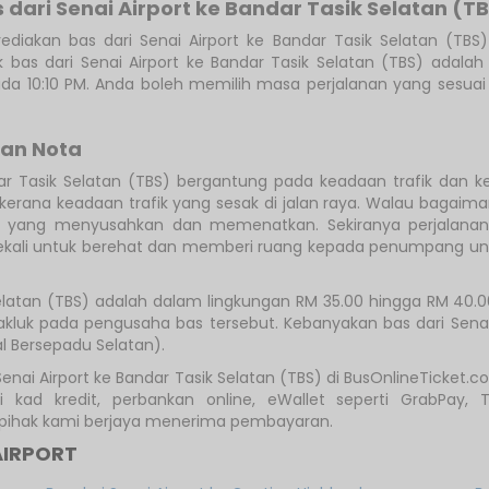
ari Senai Airport ke Bandar Tasik Selatan (T
diakan bas dari Senai Airport ke Bandar Tasik Selatan (TB
 bas dari Senai Airport ke Bandar Tasik Selatan (TBS) adalah l
pada 10:10 PM. Anda boleh memilih masa perjalanan yang sesu
dan Nota
dar Tasik Selatan (TBS) bergantung pada keadaan trafik da
erana keadaan trafik yang sesak di jalan raya. Walau bagaim
ik yang menyusahkan dan memenatkan. Sekiranya perjalana
kali untuk berehat dan memberi ruang kepada penumpang untuk k
k Selatan (TBS) adalah dalam lingkungan RM 35.00 hingga RM 40
akluk pada pengusaha bas tersebut. Kebanyakan bas dari Senai A
 Bersepadu Selatan).
enai Airport ke Bandar Tasik Selatan (TBS) di BusOnlineTicket
kad kredit, perbankan online, eWallet seperti GrabPay,
h pihak kami berjaya menerima pembayaran.
AIRPORT