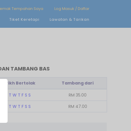
emak Tempahan Saya
Log Masuk / Daftar
Tiket Keretapi
Lawatan & Tarikan
) DAN TAMBANG BAS
Tarikh Bertolak
Tambang dari
M
T
W
T
F
S
S
RM
35.00
M
T
W
T
F
S
S
RM
47.00