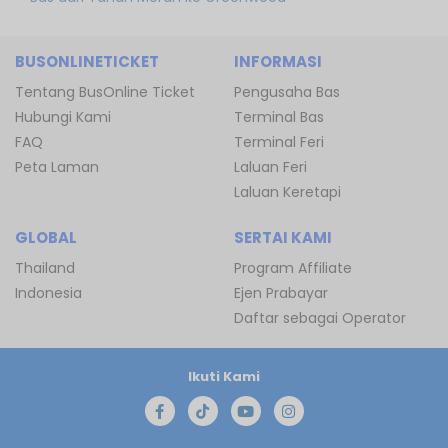
BUSONLINETICKET
INFORMASI
Tentang BusOnline Ticket
Pengusaha Bas
Hubungi Kami
Terminal Bas
FAQ
Terminal Feri
Peta Laman
Laluan Feri
Laluan Keretapi
GLOBAL
SERTAI KAMI
Thailand
Program Affiliate
Indonesia
Ejen Prabayar
Daftar sebagai Operator
Ikuti Kami