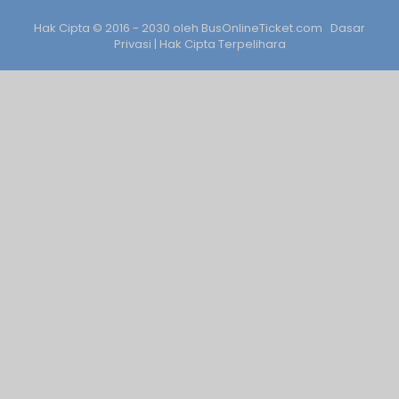
Hak Cipta © 2016 - 2030 oleh
BusOnlineTicket.com
Dasar
Privasi
| Hak Cipta Terpelihara