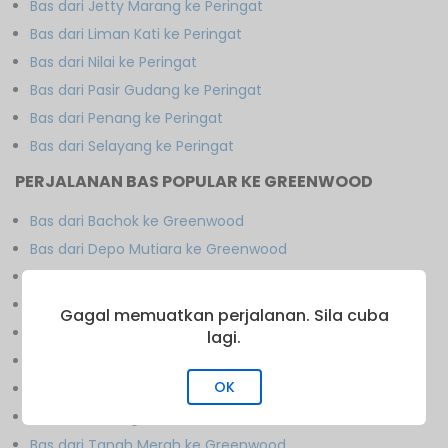
Bas dari Jetty Marang ke Peringat
Bas dari Liman Kati ke Peringat
Bas dari Nilai ke Peringat
Bas dari Pasir Gudang ke Peringat
Bas dari Penang ke Peringat
Bas dari Selayang ke Peringat
PERJALANAN BAS POPULAR KE GREENWOOD
Bas dari Bachok ke Greenwood
Bas dari Depo Mutiara ke Greenwood
Bas dari Gua Musang ke Greenwood
Bas dari Gunung ke Greenwood
Gagal memuatkan perjalanan. Sila cuba
Bas dari Jerteh ke Greenwood
lagi.
Bas dari Kota Bharu ke Greenwood
OK
Bas dari Pasir Tumboh ke Greenwood
Bas dari Selising ke Greenwood
Bas dari Tanah Merah ke Greenwood