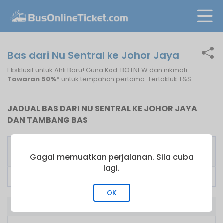
Bas dari Nu Sentral ke Johor Jaya
Eksklusif untuk Ahli Baru! Guna Kod: BOTNEW dan nikmati
Tawaran 50%*
untuk tempahan pertama. Tertakluk T&S.
JADUAL BAS DARI NU SENTRAL KE JOHOR JAYA
DAN TAMBANG BAS
Pengusaha
Bas
Tambang
Bas
Pertama
dari
Gagal memuatkan perjalanan. Sila cuba
lagi.
V Travel
15:30
RM
35.00
OK
Bas dari NU Sentral ke Johor Jaya