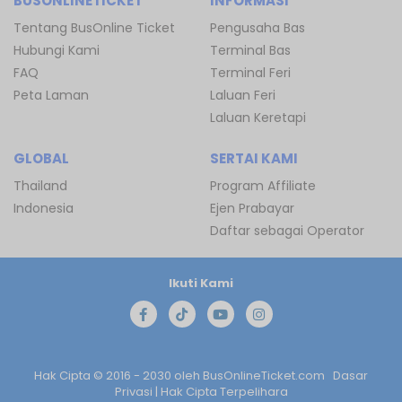
BUSONLINETICKET
INFORMASI
Tentang BusOnline Ticket
Pengusaha Bas
Hubungi Kami
Terminal Bas
FAQ
Terminal Feri
Peta Laman
Laluan Feri
Laluan Keretapi
GLOBAL
SERTAI KAMI
Thailand
Program Affiliate
Indonesia
Ejen Prabayar
Daftar sebagai Operator
Ikuti Kami
Hak Cipta © 2016 - 2030 oleh
BusOnlineTicket.com
Dasar
Privasi
| Hak Cipta Terpelihara