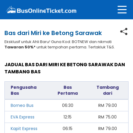
Bas dari Miri ke Betong Sarawak
Eksklusif untuk Ahli Baru! Guna Kod: BOTNEW dan nikmati
Tawaran 50%*
untuk tempahan pertama. Tertakluk T&S.
JADUAL BAS DARI MIRI KE BETONG SARAWAK DAN
TAMBANG BAS
Pengusaha
Bas
Tambang
Bas
Pertama
dari
Borneo Bus
06:30
RM
79.00
EVA Express
12:15
RM
75.00
Kapit Express
06:15
RM
79.00