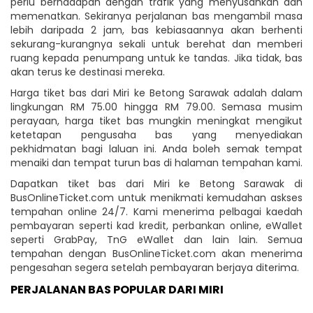
perlu berhadapan dengan trafik yang menyusahkan dan
memenatkan. Sekiranya perjalanan bas mengambil masa
lebih daripada 2 jam, bas kebiasaannya akan berhenti
sekurang-kurangnya sekali untuk berehat dan memberi
ruang kepada penumpang untuk ke tandas. Jika tidak, bas
akan terus ke destinasi mereka.
Harga tiket bas dari Miri ke Betong Sarawak adalah dalam
lingkungan RM 75.00 hingga RM 79.00. Semasa musim
perayaan, harga tiket bas mungkin meningkat mengikut
ketetapan pengusaha bas yang menyediakan
pekhidmatan bagi laluan ini. Anda boleh semak tempat
menaiki dan tempat turun bas di halaman tempahan kami.
Dapatkan tiket bas dari Miri ke Betong Sarawak di
BusOnlineTicket.com untuk menikmati kemudahan askses
tempahan online 24/7. Kami menerima pelbagai kaedah
pembayaran seperti kad kredit, perbankan online, eWallet
seperti GrabPay, TnG eWallet dan lain lain. Semua
tempahan dengan BusOnlineTicket.com akan menerima
pengesahan segera setelah pembayaran berjaya diterima.
PERJALANAN BAS POPULAR DARI MIRI