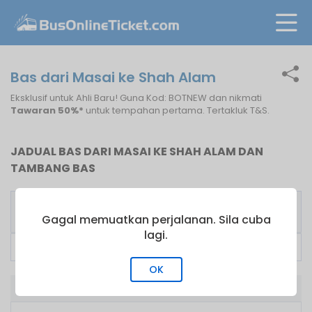
Bas dari Masai ke Shah Alam
Eksklusif untuk Ahli Baru! Guna Kod: BOTNEW dan nikmati
Tawaran 50%*
untuk tempahan pertama. Tertakluk T&S.
JADUAL BAS DARI MASAI KE SHAH ALAM DAN
TAMBANG BAS
Pengusaha
Bas
Tambang
Bas
Pertama
dari
Gagal memuatkan perjalanan. Sila cuba
lagi.
LA Holidays
05:45
RM
45.00
OK
Bas dari Masai ke Shah Alam