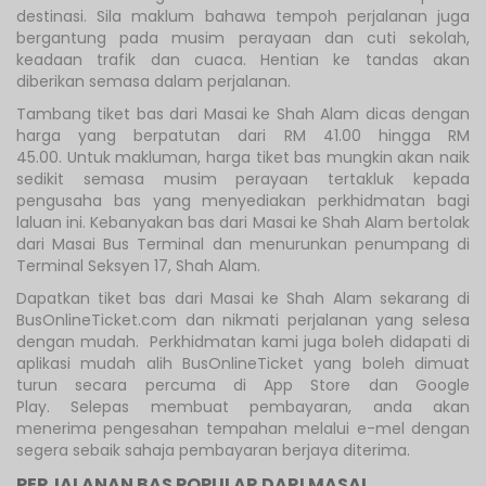
destinasi. Sila maklum bahawa tempoh perjalanan juga
bergantung pada musim perayaan dan cuti sekolah,
keadaan trafik dan cuaca. Hentian ke tandas akan
diberikan semasa dalam perjalanan.
Tambang tiket bas dari Masai ke Shah Alam dicas dengan
harga yang berpatutan dari RM 41.00 hingga RM
45.00. Untuk makluman, harga tiket bas mungkin akan naik
sedikit semasa musim perayaan tertakluk kepada
pengusaha bas yang menyediakan perkhidmatan bagi
laluan ini. Kebanyakan bas dari Masai ke Shah Alam bertolak
dari Masai Bus Terminal dan menurunkan penumpang di
Terminal Seksyen 17, Shah Alam.
Dapatkan tiket bas dari Masai ke Shah Alam sekarang di
BusOnlineTicket.com dan nikmati perjalanan yang selesa
dengan mudah. Perkhidmatan kami juga boleh didapati di
aplikasi mudah alih BusOnlineTicket yang boleh dimuat
turun secara percuma di App Store dan Google
Play. Selepas membuat pembayaran, anda akan
menerima pengesahan tempahan melalui e-mel dengan
segera sebaik sahaja pembayaran berjaya diterima.
PERJALANAN BAS POPULAR DARI MASAI