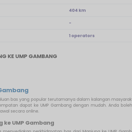
404 km
-
1 operators
NG KE UMP GAMBANG
P Gambang
aluan bas yang popular terutamanya dalam kalangan masyara
 tempatan dapat ke UMP Gambang dengan mudah. Anda bole
wal secara online.
ung ke UMP Gambang
g menyediakan perkhidmatan bas dari Manjung ke UMP Gam