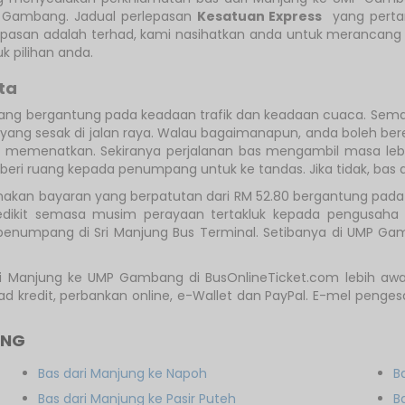
MP Gambang. Jadual perlepasan
Kesatuan Express
yang pertam
pasan adalah terhad, kami nasihatkan anda untuk merancang 
 pilihan anda.
ta
ng bergantung pada keadaan trafik dan keadaan cuaca. Sema
yang sesak di jalan raya. Walau bagaimanapun, anda boleh bere
memenatkan. Sekiranya perjalanan bas mengambil masa lebih
ri ruang kepada penumpang untuk ke tandas. Jika tidak, bas a
nakan bayaran yang berpatutan dari RM 52.80 bergantung pada p
edikit semasa musim perayaan tertakluk kepada pengusaha
numpang di Sri Manjung Bus Terminal. Setibanya di UMP Gamb
i Manjung ke UMP Gambang di BusOnlineTicket.com lebih awal
 kad kredit, perbankan online, e-Wallet dan PayPal. E-mel pen
UNG
Bas dari Manjung ke Napoh
B
Bas dari Manjung ke Pasir Puteh
B