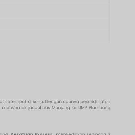
kat setempat di sana. Dengan adanya perkhidmatan
h menyemak jadual bas Manjung ke UMP Gambang
bang.
Kesatuan Express
menyediakan sehingga 3