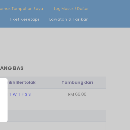
emak Tempahan Saya
Log Masuk / Daftar
Tiket Keretapi
Lawatan & Tarikan
BANG BAS
Tarikh Bertolak
Tambang dari
M
T
W
T
F
S
S
RM
66.00