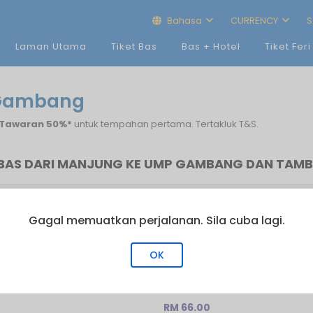
Bahasa
CURRENCY
S
Laman Utama
Tiket Bas
Bas + Hotel
Tiket Feri
 Gambang
Tawaran 50%*
untuk tempahan pertama. Tertakluk T&S.
BAS DARI MANJUNG KE UMP GAMBANG DAN TAM
Bas Terakhir
Bil. Perjalanan
Gagal memuatkan perjalanan. Sila cuba lagi.
11:15
2
OK
RM 66.00