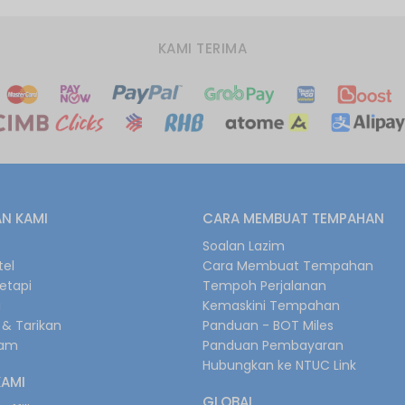
KAMI TERIMA
N KAMI
CARA MEMBUAT TEMPAHAN
s
Soalan Lazim
tel
Cara Membuat Tempahan
retapi
Tempoh Perjalanan
i
Kemaskini Tempahan
& Tarikan
Panduan - BOT Miles
gam
Panduan Pembayaran
Hubungkan ke NTUC Link
KAMI
GLOBAL