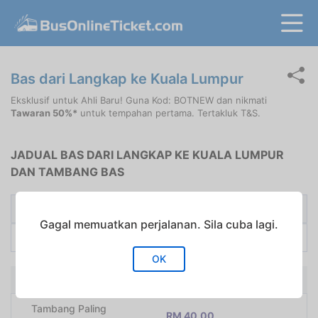
Bas dari Langkap ke Kuala Lumpur
Eksklusif untuk Ahli Baru! Guna Kod: BOTNEW dan nikmati
Tawaran 50%*
untuk tempahan pertama. Tertakluk T&S.
JADUAL BAS DARI LANGKAP KE KUALA LUMPUR
DAN TAMBANG BAS
Pengusaha Bas
Bas Pertama
Tambang dari
Gagal memuatkan perjalanan. Sila cuba lagi.
Starmart Express
12:16
RM
40.00
OK
Bas dari Langkap ke Kuala Lumpur
Tambang Paling
RM 40.00