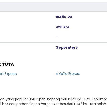
RM 60.00
320 km
-
3 operators
E TUTA
rt Express
YoYo Express
ilihan yang popular untuk penumpang dari KLIA2 ke Tuta. Penum
bas dan perbandingan harga tiket bas dari KLIA2 ke Tuta bole