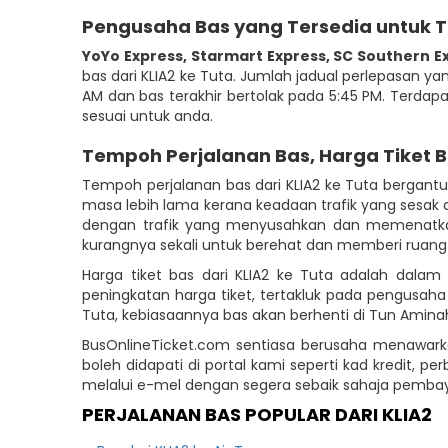
Pengusaha Bas yang Tersedia untuk 
YoYo Express
,
Starmart Express
,
SC Southern E
bas dari KLIA2 ke Tuta. Jumlah jadual perlepasan yan
AM dan bas terakhir bertolak pada 5:45 PM. Terdapa
sesuai untuk anda.
Tempoh Perjalanan Bas, Harga Tiket 
Tempoh perjalanan bas dari KLIA2 ke Tuta bergan
masa lebih lama kerana keadaan trafik yang sesak 
dengan trafik yang menyusahkan dan memenatkan.
kurangnya sekali untuk berehat dan memberi ruang 
Harga tiket bas dari KLIA2 ke Tuta adalah dala
peningkatan harga tiket, tertakluk pada pengusah
Tuta, kebiasaannya bas akan berhenti di Tun Amina
BusOnlineTicket.com sentiasa berusaha menawar
boleh didapati di portal kami seperti kad kredit
melalui e-mel dengan segera sebaik sahaja pembay
PERJALANAN BAS POPULAR DARI KLIA2