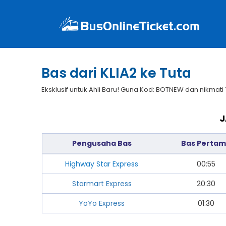
Bas dari KLIA2 ke Tuta
Eksklusif untuk Ahli Baru! Guna Kod: BOTNEW dan nikmati
J
Pengusaha Bas
Bas Perta
Highway Star Express
00:55
Starmart Express
20:30
YoYo Express
01:30