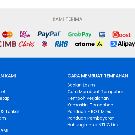
KAMI TERIMA
N KAMI
CARA MEMBUAT TEMPAHAN
s
Soalan Lazim
tel
Cara Membuat Tempahan
retapi
Tempoh Perjalanan
i
Kemaskini Tempahan
& Tarikan
Panduan - BOT Miles
gam
Panduan Pembayaran
Hubungkan ke NTUC Link
KAMI