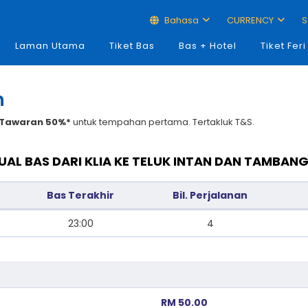
Bahasa
CURRENCY
S
Laman Utama
Tiket Bas
Bas + Hotel
Tiket Feri
n
Tawaran 50%*
untuk tempahan pertama. Tertakluk T&S.
UAL BAS DARI KLIA KE TELUK INTAN DAN TAMBANG
Bas Terakhir
Bil. Perjalanan
23:00
4
RM 50.00