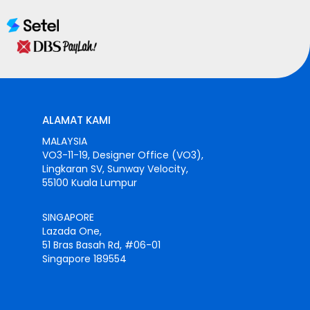
ALAMAT KAMI
MALAYSIA
VO3-11-19, Designer Office (VO3),
Lingkaran SV, Sunway Velocity,
55100 Kuala Lumpur
SINGAPORE
Lazada One,
51 Bras Basah Rd, #06-01
Singapore 189554