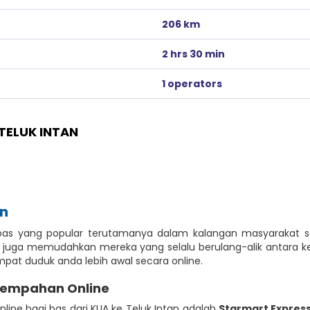
206 km
2 hrs 30 min
1 operators
TELUK INTAN
an
n bas yang popular terutamanya dalam kalangan masyarakat s
an juga memudahkan mereka yang selalu berulang-alik antara
pat duduk anda lebih awal secara online.
Tempahan Online
line bagi bas dari KLIA ke Teluk Intan adalah
Starmart Expres