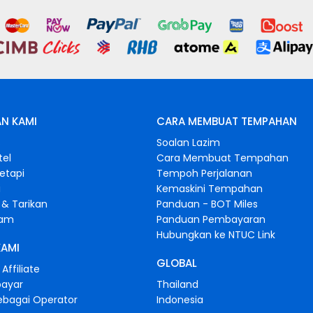
N KAMI
CARA MEMBUAT TEMPAHAN
s
Soalan Lazim
tel
Cara Membuat Tempahan
retapi
Tempoh Perjalanan
i
Kemaskini Tempahan
& Tarikan
Panduan - BOT Miles
gam
Panduan Pembayaran
Hubungkan ke NTUC Link
KAMI
GLOBAL
Affiliate
bayar
Thailand
ebagai Operator
Indonesia