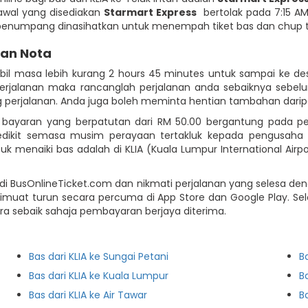
erawal yang disediakan
Starmart Express
bertolak pada 7:15 AM 
a penumpang dinasihatkan untuk menempah tiket bas dan chup t
dan Nota
bil masa lebih kurang 2 hours 45 minutes untuk sampai ke de
perjalanan maka rancanglah perjalanan anda sebaiknya seb
ng perjalanan. Anda juga boleh meminta hentian tambahan dar
an bayaran yang berpatutan dari RM 50.00 bergantung pada p
edikit semasa musim perayaan tertakluk kepada pengusaha
uk menaiki bas adalah di KLIA (Kuala Lumpur International Air
ng di BusOnlineTicket.com dan nikmati perjalanan yang selesa 
eh dimuat turun secara percuma di App Store dan Google Play
 sebaik sahaja pembayaran berjaya diterima.
Bas dari KLIA ke Sungai Petani
B
Bas dari KLIA ke Kuala Lumpur
B
Bas dari KLIA ke Air Tawar
B