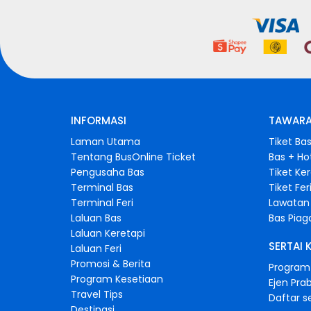
INFORMASI
TAWARA
Laman Utama
Tiket Ba
Tentang BusOnline Ticket
Bas + Ho
Pengusaha Bas
Tiket Ke
Terminal Bas
Tiket Fer
Terminal Feri
Lawatan 
Laluan Bas
Bas Pia
Laluan Keretapi
SERTAI 
Laluan Feri
Promosi & Berita
Program 
Program Kesetiaan
Ejen Pra
Travel Tips
Daftar s
Destinasi