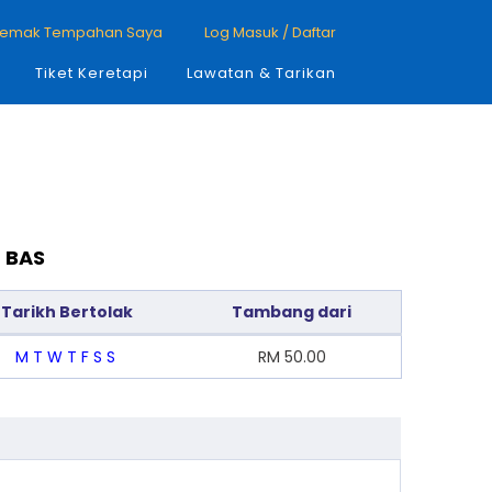
emak Tempahan Saya
Log Masuk / Daftar
Tiket Keretapi
Lawatan & Tarikan
 BAS
Tarikh Bertolak
Tambang dari
M
T
W
T
F
S
S
RM
50.00