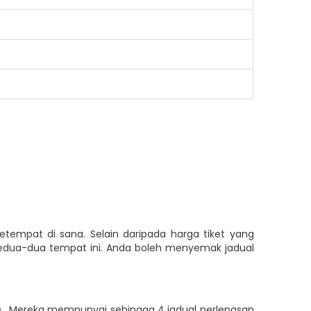
etempat di sana. Selain daripada harga tiket yang
 kedua-dua tempat ini. Anda boleh menyemak jadual
s
. Mereka mempunyai sehingga 4 jadual perlepasan