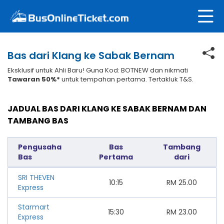
Bas dari Klang ke Sabak Bernam
Eksklusif untuk Ahli Baru! Guna Kod: BOTNEW dan nikmati
Tawaran 50%*
untuk tempahan pertama. Tertakluk T&S.
JADUAL BAS DARI KLANG KE SABAK BERNAM DAN
TAMBANG BAS
Pengusaha
Bas
Tambang
Bas
Pertama
dari
SRI THEVEN
10:15
RM
25.00
Express
Starmart
15:30
RM
23.00
Express