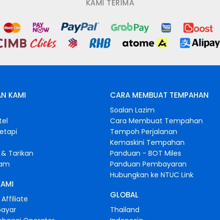
KAMI TERIMA
N KAMI
CARA MEMBUAT TEMPAHAN
s
Soalan Lazim
tel
Cara Membuat Tempahan
retapi
Tempoh Perjalanan
i
Kemaskini Tempahan
& Tarikan
Panduan - BOT Miles
gam
Panduan Pembayaran
Hubungkan ke NTUC Link
KAMI
GLOBAL
Affiliate
bayar
Thailand