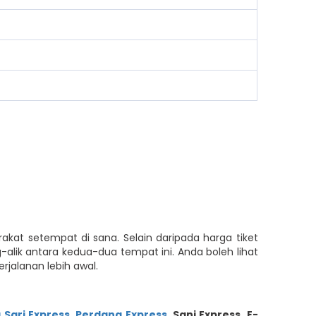
at setempat di sana. Selain daripada harga tiket
ik antara kedua-dua tempat ini. Anda boleh lihat
jalanan lebih awal.
Sari Express
,
Perdana Express
,
Sani Express
,
E-