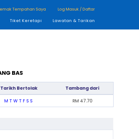
emak Tempahan Saya
Log Masuk / Daftar
Tiket Keretapi
Lawatan & Tarikan
ANG BAS
Tarikh Bertolak
Tambang dari
M
T
W
T
F
S
S
RM
47.70