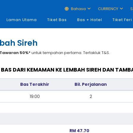
Bahasa
CURRENCY
S
Laman Utama
Tiket Bas
Bas + Hotel
Tiket Feri
bah Sireh
Tawaran 50%*
untuk tempahan pertama. Tertakluk T&S.
 BAS DARI KEMAMAN KE LEMBAH SIREH DAN TAMB
Bas Terakhir
Bil. Perjalanan
19:00
2
RM 47.70