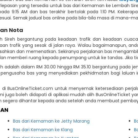
rlepasan yang tersedia untuk bas dari Kemaman ke Lembah Sireh
da 9:15 AM dan bas terakhir bertolak pada 1:10 PM. Kekerapan
uai. Semak jadual bas online pada bila-bila masa di mana-ma
dan Nota
 Sireh bergantung pada keadaan trafik dan keadaan cuaca.
n trafik yang sesak di jalan raya. Walau bagaimanapun, anda
sahkan dan memenatkan. Sekiranya perjalanan bas mengambil 
dan memberi ruang kepada penumpang untuk ke tandas. Jika tida
adalah dalam RM 30.00 hingga RM 35.10 bergantung pada jeni
 pengusaha bas yang menyediakan pekhidmatan bagi laluan 
 di BusOnlineTicket.com untuk menyemak ketersediaan perjal
 juga boleh didapati di aplikasi mudah alih BusOnlineTicket y
n segera dihantar kepada anda setelah anda membuat pembay
MAN
Bas dari Kemaman ke Jetty Marang
B
Bas dari Kemaman ke Klang
B