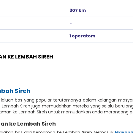
307 km
-
1 operators
N KE LEMBAH SIREH
bah Sireh
laluan bas yang popular terutamanya dalam kalangan masyarak
Lembah Sireh juga memudahkan mereka yang selalu berulang-al
Kemaman ke Lembah Sireh untuk memudahkan anda merancang per
an ke Lembah Sireh
ediakan bas dari Kemaman ke Lembah Sireh termasuk
Mayang 