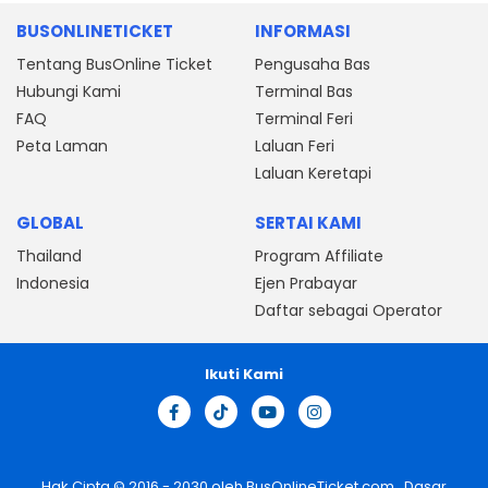
BUSONLINETICKET
INFORMASI
Tentang BusOnline Ticket
Pengusaha Bas
Hubungi Kami
Terminal Bas
FAQ
Terminal Feri
Peta Laman
Laluan Feri
Laluan Keretapi
GLOBAL
SERTAI KAMI
Thailand
Program Affiliate
Indonesia
Ejen Prabayar
Daftar sebagai Operator
Ikuti Kami
Hak Cipta © 2016 - 2030 oleh
BusOnlineTicket.com
Dasar