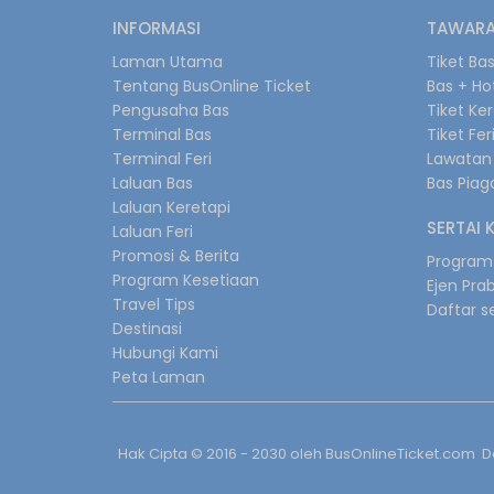
INFORMASI
TAWARA
Laman Utama
Tiket Ba
Tentang BusOnline Ticket
Bas + Ho
Pengusaha Bas
Tiket Ke
Terminal Bas
Tiket Fer
Terminal Feri
Lawatan 
Laluan Bas
Bas Pia
Laluan Keretapi
SERTAI 
Laluan Feri
Promosi & Berita
Program 
Program Kesetiaan
Ejen Pra
Travel Tips
Daftar s
Destinasi
Hubungi Kami
Peta Laman
Hak Cipta © 2016 - 2030 oleh
BusOnlineTicket.com
Da