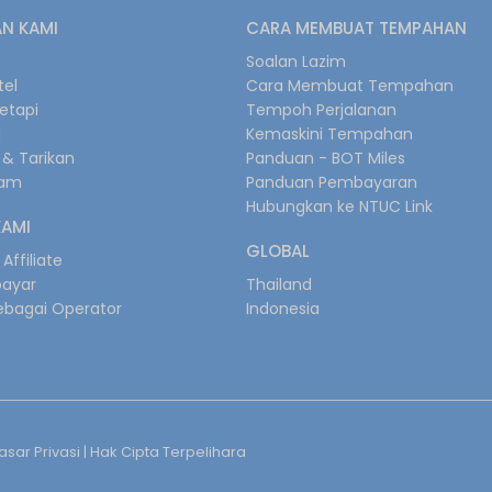
N KAMI
CARA MEMBUAT TEMPAHAN
s
Soalan Lazim
tel
Cara Membuat Tempahan
retapi
Tempoh Perjalanan
i
Kemaskini Tempahan
& Tarikan
Panduan - BOT Miles
gam
Panduan Pembayaran
Hubungkan ke NTUC Link
KAMI
GLOBAL
Affiliate
bayar
Thailand
ebagai Operator
Indonesia
sar Privasi
| Hak Cipta Terpelihara