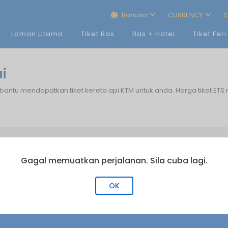
Bahasa
CURRENCY
S
Laman Utama
Tiket Bas
Bas + Hotel
Tiket Feri
i
bantu mendapatkan tiket kereta api KTM untuk anda. Harga tiket ETS
KAMI TERIMA
Gagal memuatkan perjalanan. Sila cuba lagi.
OK